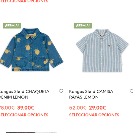
SELECCIONAR OPCIONES
¡REBAJA!
¡REBAJA!
Konges Sløjd CHAQUETA
Konges Sløjd CAMISA
DENIM LEMON
RAYAS LEMON
78.00
€
39.00
€
52.00
€
29.00
€
SELECCIONAR OPCIONES
SELECCIONAR OPCIONES