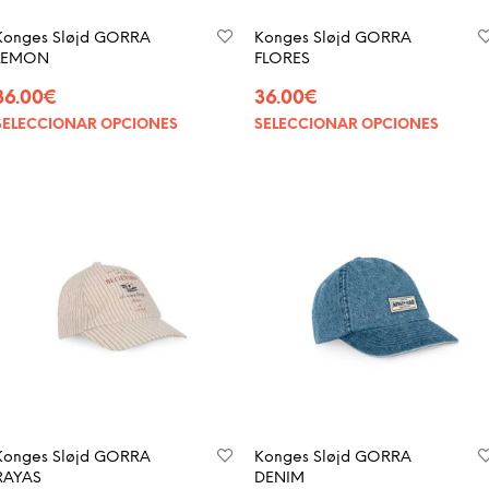
Konges Sløjd GORRA
Konges Sløjd GORRA
LEMON
FLORES
36.00
€
36.00
€
SELECCIONAR OPCIONES
SELECCIONAR OPCIONES
Konges Sløjd GORRA
Konges Sløjd GORRA
RAYAS
DENIM