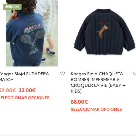
¡REBAJA!
Konges Sløjd SUDADERA
Konges Sløjd CHAQUETA
MATCH
BOMBER IMPERMEABLE
CROQUER LA VIE (BABY +
62.00
€
33.00
€
KIDS)
SELECCIONAR OPCIONES
88.00
€
SELECCIONAR OPCIONES