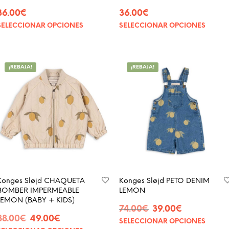
36.00
€
36.00
€
SELECCIONAR OPCIONES
SELECCIONAR OPCIONES
¡REBAJA!
¡REBAJA!
Konges Sløjd CHAQUETA
Konges Sløjd PETO DENIM
BOMBER IMPERMEABLE
LEMON
LEMON (BABY + KIDS)
74.00
€
39.00
€
88.00
€
49.00
€
SELECCIONAR OPCIONES