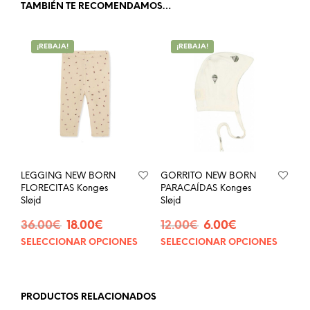
TAMBIÉN TE RECOMENDAMOS…
¡REBAJA!
¡REBAJA!
LEGGING NEW BORN
GORRITO NEW BORN
FLORECITAS Konges
PARACAÍDAS Konges
Sløjd
Sløjd
El
El
El
El
36.00
€
18.00
€
12.00
€
6.00
€
precio
precio
precio
precio
SELECCIONAR OPCIONES
SELECCIONAR OPCIONES
Este
Este
original
actual
original
actual
producto
prod
era:
es:
era:
es:
tiene
tien
36.00€.
18.00€.
12.00€.
6.00€.
múltiples
múlt
PRODUCTOS RELACIONADOS
variantes.
vari