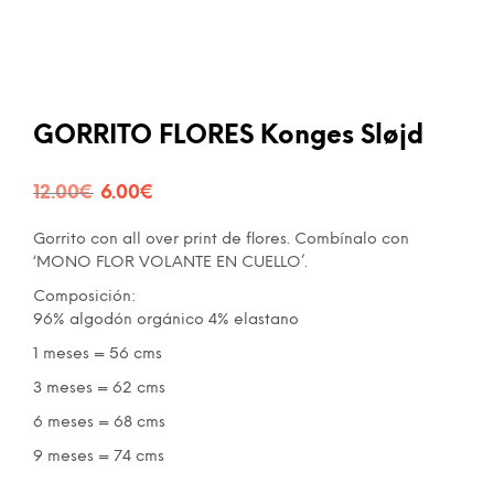
GORRITO FLORES Konges Sløjd
El
El
12.00
€
6.00
€
precio
precio
Gorrito con all over print de flores. Combínalo con
original
actual
‘MONO FLOR VOLANTE EN CUELLO’.
era:
es:
Composición:
96% algodón orgánico 4% elastano
12.00€.
6.00€.
1 meses = 56 cms
3 meses = 62 cms
6 meses = 68 cms
9 meses = 74 cms