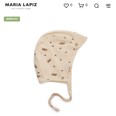
0
0
¡REBAJA!