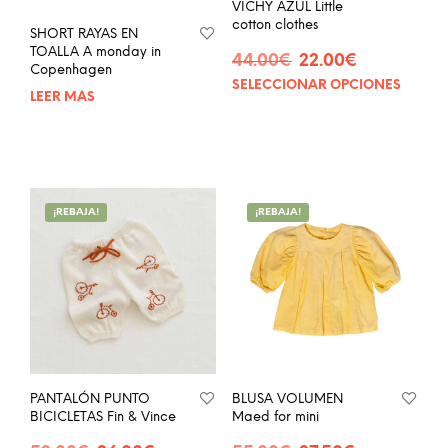
VICHY AZUL Little
cotton clothes
SHORT RAYAS EN
TOALLA A monday in
El
El
44.00
€
22.00
€
Copenhagen
precio
precio
SELECCIONAR OPCIONES
Este
original
actual
LEER MÁS
prod
era:
es:
tien
44.00€.
22.00€.
múlt
vari
Las
opci
¡REBAJA!
¡REBAJA!
se
pue
eleg
en
la
pág
de
prod
PANTALÓN PUNTO
BLUSA VOLUMEN
BICICLETAS Fin & Vince
Maed for mini