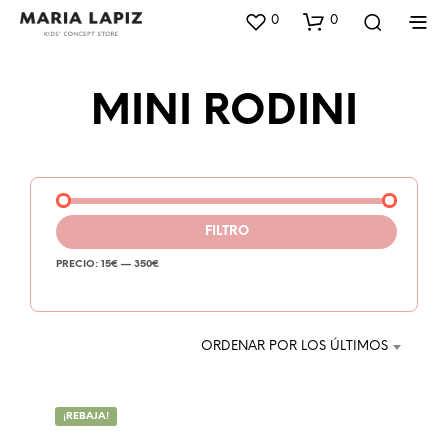
0
0
MINI RODINI
FILTRO
PRECIO:
15€
—
350€
ORDENAR POR LOS ÚLTIMOS
¡REBAJA!