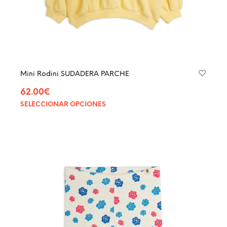
Mini Rodini SUDADERA PARCHE
62.00
€
SELECCIONAR OPCIONES
Este
produ
tiene
múltip
varian
Las
opcio
se
pued
elegir
en
la