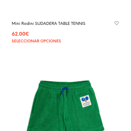
Mini Rodini SUDADERA TABLE TENNIS
62.00
€
SELECCIONAR OPCIONES
Este
produ
tiene
múltip
varian
Las
opcio
se
pued
elegir
en
la
págin
de
produ