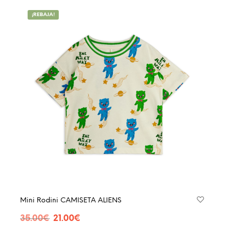
múltip
¡REBAJA!
varian
Las
opcio
se
pued
elegir
en
la
págin
de
produ
Mini Rodini CAMISETA ALIENS
El
El
35.00
€
21.00
€