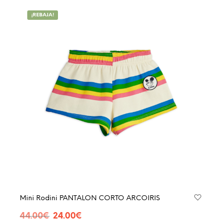
múltip
¡REBAJA!
varian
Las
opcio
se
pued
elegir
en
la
págin
de
produ
Mini Rodini PANTALON CORTO ARCOIRIS
El
El
44.00
€
24.00
€