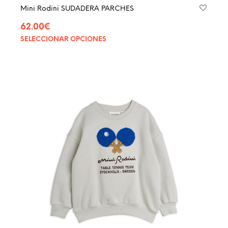
Mini Rodini SUDADERA PARCHES
62.00
€
SELECCIONAR OPCIONES
Este
produ
tiene
múltip
varian
Las
opcio
se
pued
elegir
en
la
págin
de
produ