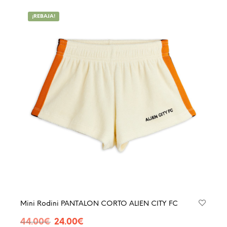
múltip
¡REBAJA!
varian
Las
opcio
se
pued
elegir
en
la
págin
de
produ
Mini Rodini PANTALON CORTO ALIEN CITY FC
El
El
44.00
€
24.00
€