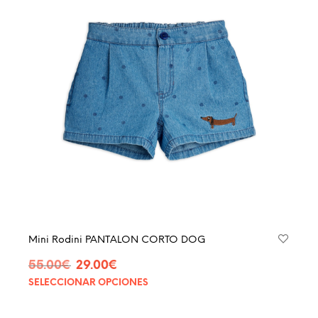
Mini Rodini PANTALON CORTO DOG
El
El
55.00
€
29.00
€
precio
precio
SELECCIONAR OPCIONES
Este
original
actual
produ
era:
es:
tiene
55.00€.
29.00€.