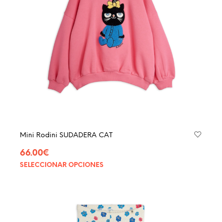
elegir
en
la
págin
de
produ
Mini Rodini SUDADERA CAT
66.00
€
SELECCIONAR OPCIONES
Este
produ
tiene
múltip
varian
Las