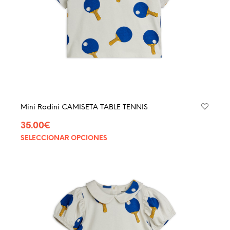
págin
de
produ
Mini Rodini CAMISETA TABLE TENNIS
35.00
€
SELECCIONAR OPCIONES
Este
produ
tiene
múltip
varian
Las
opcio
se
pued