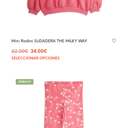
Mini Rodini SUDADERA THE MILKY WAY
El
El
62.00
€
34.00
€
precio
precio
SELECCIONAR OPCIONES
Este
original
actual
produ
era:
es:
tiene
62.00€.
34.00€.
múltip
¡REBAJA!
varian
Las
opcio
se
pued
elegir
en
la