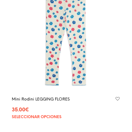
opcio
se
pued
elegir
en
la
págin
de
produ
Mini Rodini LEGGING FLORES
35.00
€
SELECCIONAR OPCIONES
Este
produ
tiene