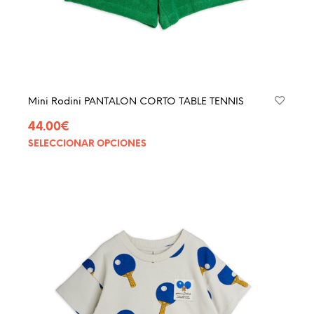
Mini Rodini PANTALON CORTO TABLE TENNIS
44.00
€
SELECCIONAR OPCIONES
Este
produ
tiene
múltip
varian
Las
opcio
se
pued
elegir
en
la