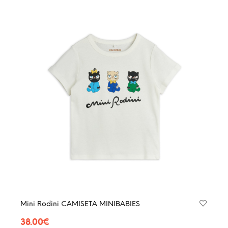
múltip
varian
Las
opcio
se
pued
elegir
en
la
págin
de
produ
Mini Rodini CAMISETA MINIBABIES
38.00
€