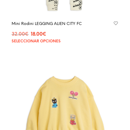
Mini Rodini LEGGING ALIEN CITY FC
El
El
32.00
€
18.00
€
precio
precio
SELECCIONAR OPCIONES
Este
original
actual
produ
era:
es:
tiene
32.00€.
18.00€.
múltip
varian
Las
opcio
se
pued
elegir
en
la
págin
de
produ