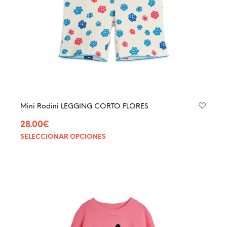
págin
de
produ
Mini Rodini LEGGING CORTO FLORES
28.00
€
SELECCIONAR OPCIONES
Este
produ
tiene
múltip
varian
Las
opcio
se
pued