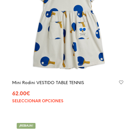
elegir
en
la
págin
de
produ
Mini Rodini VESTIDO TABLE TENNIS
62.00
€
SELECCIONAR OPCIONES
Este
produ
tiene
múltip
¡REBAJA!
varian
Las