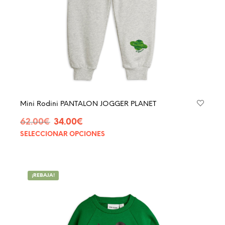
págin
de
produ
Mini Rodini PANTALON JOGGER PLANET
El
El
62.00
€
34.00
€
precio
precio
SELECCIONAR OPCIONES
Este
original
actual
produ
era:
es:
tiene
62.00€.
34.00€.
múltip
¡REBAJA!
varian
Las
opcio
se
pued