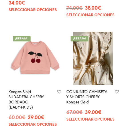
34.00
€
El
El
74.00
€
38.00
€
SELECCIONAR OPCIONES
Este
precio
precio
SELECCIONAR OPCIONES
Este
producto
original
actual
prod
tiene
era:
es:
tien
múltiples
74.00€.
38.00€.
múlt
variantes.
¡REBAJA!
¡REBAJA!
vari
Las
Las
opciones
opci
se
se
pueden
pue
elegir
eleg
en
en
la
la
página
pág
de
Konges Slojd
CONJUNTO CAMISETA
de
producto
SUDADERA CHERRY
Y SHORTS CHERRY
prod
BORDADO
Konges Sløjd
(BABY+KIDS)
El
El
67.00
€
39.00
€
El
El
60.00
€
29.00
€
precio
precio
SELECCIONAR OPCIONES
Este
precio
precio
original
actual
SELECCIONAR OPCIONES
Este
prod
original
actual
era:
es: