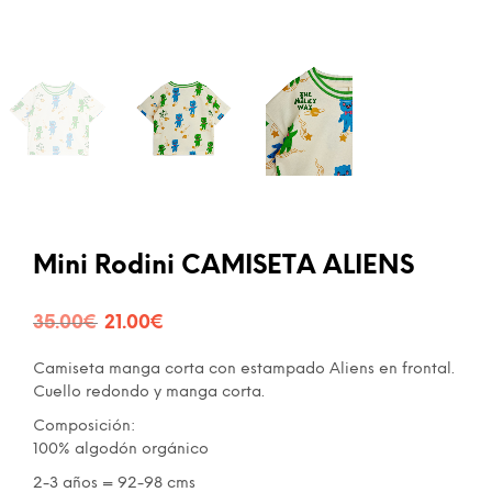
Mini Rodini CAMISETA ALIENS
El
El
35.00
€
21.00
€
precio
precio
Camiseta manga corta con estampado Aliens en frontal.
original
actual
Cuello redondo y manga corta.
era:
es:
Composición:
100% algodón orgánico
35.00€.
21.00€.
2-3 años = 92-98 cms