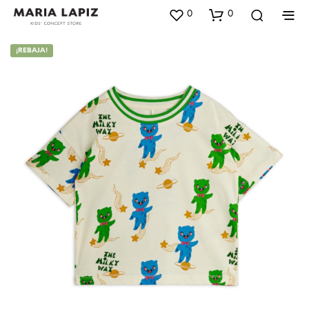
0
0
¡REBAJA!