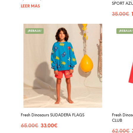
SPORT AZ
LEER MÁS
E
35.00
€
p
SELECCIO
o
e
¡REBAJA!
¡REBAJA!
3
Fresh Dinosaurs SUDADERA FLAGS
Fresh Din
CLUB
El
El
65.00
€
33.00
€
E
precio
precio
62.00
€