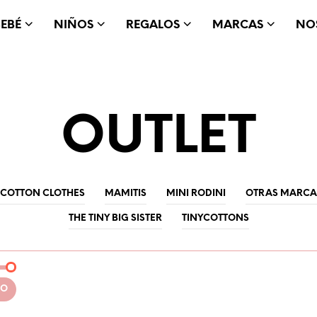
BEBÉ
NIÑOS
REGALOS
MARCAS
NO
OUTLET
E COTTON CLOTHES
MAMITIS
MINI RODINI
OTRAS MARCA
THE TINY BIG SISTER
TINYCOTTONS
RO