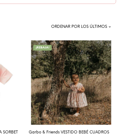
C
T
O
S
E
ORDENAR POR LOS ÚLTIMOS
N
E
L
¡REBAJA!
C
A
R
R
I
T
O
.
TA SORBET
Garbo & Friends VESTIDO BEBÉ CUADROS