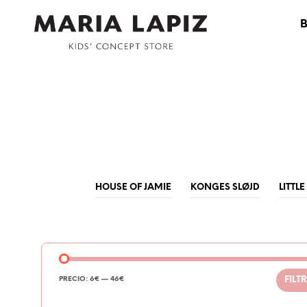
HOUSE OF JAMIE
KONGES SLØJD
LITTL
PRECIO:
6€
—
46€
FILT