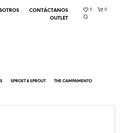
0
0
SOTROS
CONTÁCTANOS
OUTLET
N
S
SPROET & SPROUT
THE CAMPAMENTO
O
H
A
Y
P
R
O
D
U