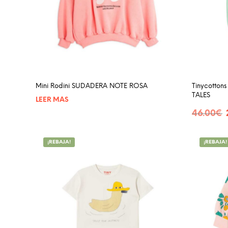
se
pueden
elegir
en
la
página
de
Mini Rodini SUDADERA NOTE ROSA
Tinycotto
producto
TALES
LEER MÁS
E
46.00
€
p
SELECCIO
o
e
¡REBAJA!
¡REBAJA!
4