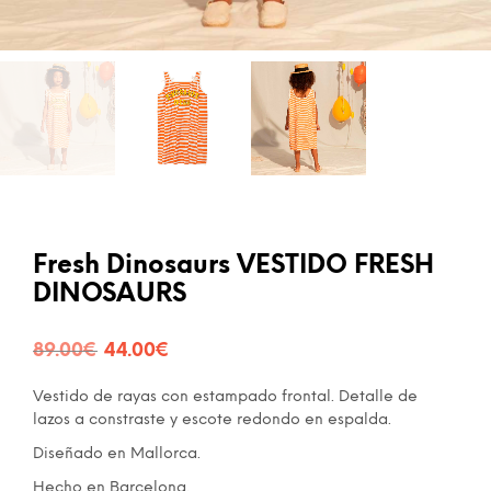
Fresh Dinosaurs VESTIDO FRESH
DINOSAURS
El
El
89.00
€
44.00
€
precio
precio
Vestido de rayas con estampado frontal. Detalle de
original
actual
lazos a constraste y escote redondo en espalda.
era:
es:
Diseñado en Mallorca.
Hecho en Barcelona.