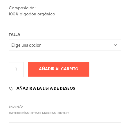
89.00€.
44.00€.
Composición:
100% algodón orgánico
TALLA
AÑADIR AL CARRITO
AÑADIR A LA LISTA DE DESEOS
SKU:
N/D
CATEGORÍAS:
OTRAS MARCAS
,
OUTLET