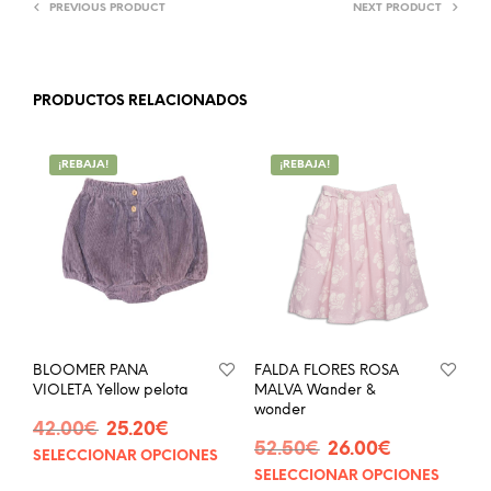
PREVIOUS PRODUCT
NEXT PRODUCT
PRODUCTOS RELACIONADOS
¡REBAJA!
¡REBAJA!
BLOOMER PANA
FALDA FLORES ROSA
VIOLETA Yellow pelota
MALVA Wander &
wonder
El
El
42.00
€
25.20
€
El
El
precio
precio
52.50
€
26.00
€
SELECCIONAR OPCIONES
Este
precio
precio
original
actual
SELECCIONAR OPCIONES
Este
producto
original
actual
era:
es: