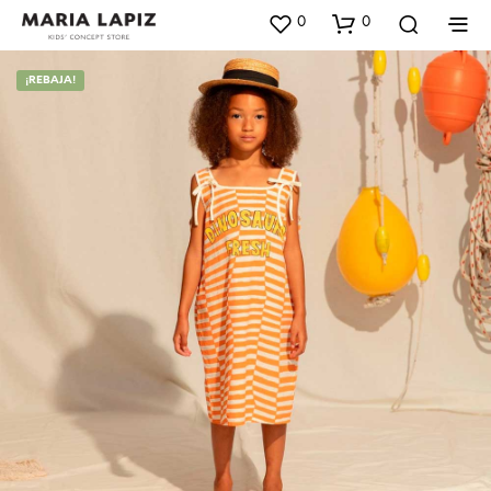
0
0
¡REBAJA!