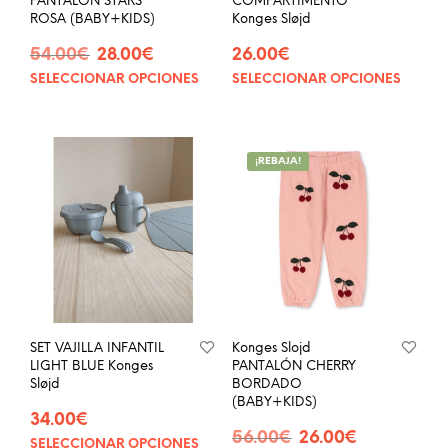
PANTALÓN STARS
COMPARTIMENTO
ROSA (BABY+KIDS)
Konges Sløjd
El
El
54.00
€
28.00
€
26.00
€
precio
precio
SELECCIONAR OPCIONES
SELECCIONAR OPCIONES
Este
Este
original
actual
producto
prod
era:
es:
tiene
tien
54.00€.
28.00€.
múltiples
múlt
¡REBAJA!
variantes.
vari
Las
Las
opciones
opci
se
se
pueden
pue
elegir
eleg
en
en
la
la
página
pág
SET VAJILLA INFANTIL
Konges Slojd
de
de
LIGHT BLUE Konges
PANTALÓN CHERRY
producto
prod
Sløjd
BORDADO
(BABY+KIDS)
34.00
€
El
El
56.00
€
26.00
€
SELECCIONAR OPCIONES
Este