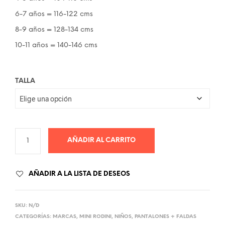
44.00€.
24.00€.
6-7 años = 116-122 cms
8-9 años = 128-134 cms
10-11 años = 140-146 cms
TALLA
AÑADIR AL CARRITO
AÑADIR A LA LISTA DE DESEOS
SKU:
N/D
CATEGORÍAS:
MARCAS
,
MINI RODINI
,
NIÑOS
,
PANTALONES + FALDAS