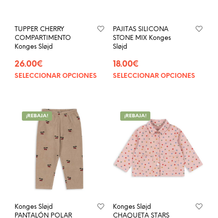
TUPPER CHERRY
PAJITAS SILICONA
COMPARTIMENTO
STONE MIX Konges
Konges Sløjd
Sløjd
26.00
€
18.00
€
SELECCIONAR OPCIONES
SELECCIONAR OPCIONES
Este
Este
producto
prod
tiene
tien
múltiples
múlt
¡REBAJA!
¡REBAJA!
variantes.
vari
Las
Las
opciones
opci
se
se
pueden
pue
elegir
eleg
en
en
la
la
página
pág
Konges Sløjd
Konges Sløjd
de
de
PANTALÓN POLAR
CHAQUETA STARS