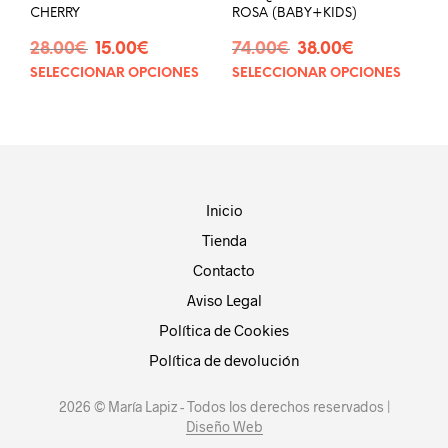
producto
prod
CHERRY
ROSA (BABY+KIDS)
El
El
El
El
28.00
€
15.00
€
74.00
€
38.00
€
precio
precio
precio
precio
SELECCIONAR OPCIONES
SELECCIONAR OPCIONES
Este
Este
original
actual
original
actual
producto
prod
era:
es:
era:
es:
tiene
tien
28.00€.
15.00€.
74.00€.
38.00€.
múltiples
múlt
variantes.
vari
Las
Las
opciones
opci
Inicio
se
se
Tienda
pueden
pue
elegir
eleg
Contacto
en
en
Aviso Legal
la
la
página
pág
Política de Cookies
de
de
Política de devolución
producto
prod
2026 © María Lapiz - Todos los derechos reservados |
Diseño Web