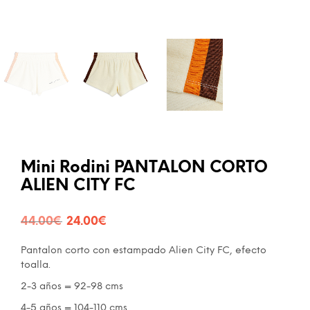
Mini Rodini PANTALON CORTO
ALIEN CITY FC
El
El
44.00
€
24.00
€
precio
precio
Pantalon corto con estampado Alien City FC, efecto
original
actual
toalla.
era:
es:
2-3 años = 92-98 cms
4-5 años = 104-110 cms