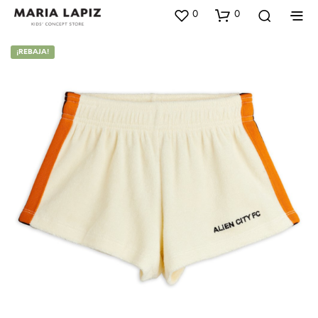
0
0
¡REBAJA!