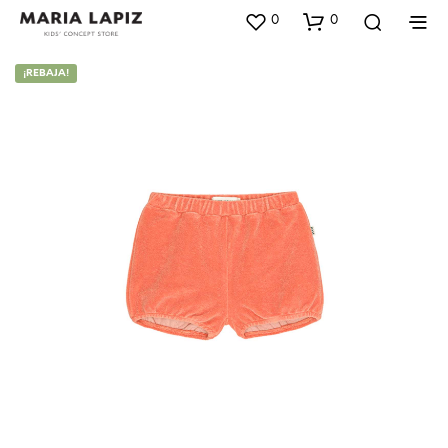
0
0
¡REBAJA!