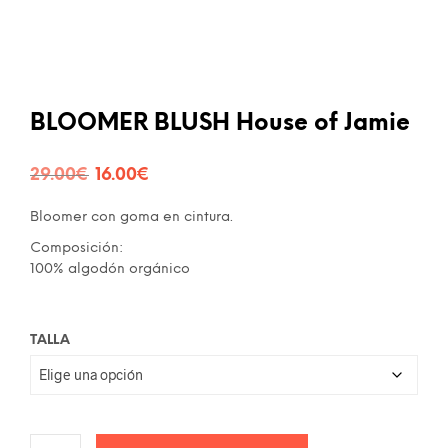
BLOOMER BLUSH House of Jamie
El
El
29.00
€
16.00
€
precio
precio
Bloomer con goma en cintura.
original
actual
Composición:
era:
es:
100% algodón orgánico
29.00€.
16.00€.
TALLA