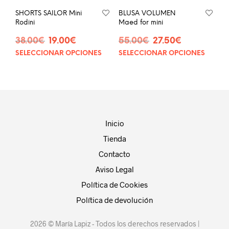
página
pág
SHORTS SAILOR Mini
BLUSA VOLUMEN
de
de
Rodini
Maed for mini
producto
prod
El
El
El
El
38.00
€
19.00
€
55.00
€
27.50
€
precio
precio
precio
precio
SELECCIONAR OPCIONES
SELECCIONAR OPCIONES
Este
Este
original
actual
original
actual
producto
prod
era:
es:
era:
es:
tiene
tien
38.00€.
19.00€.
55.00€.
27.50€.
múltiples
múlt
variantes.
vari
Las
Las
opciones
opci
Inicio
se
se
Tienda
pueden
pue
elegir
eleg
Contacto
en
en
Aviso Legal
la
la
página
pág
Política de Cookies
de
de
Política de devolución
producto
prod
2026 © María Lapiz - Todos los derechos reservados |