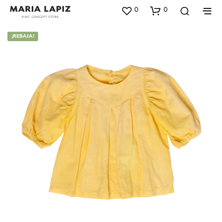
0
0
¡REBAJA!