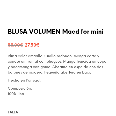
BLUSA VOLUMEN Maed for mini
El
El
55.00
€
27.50
€
precio
precio
Blusa color amarillo. Cuello redondo, manga corta y
original
actual
canesú en frontal con pliegues. Manga fruncida en copa
y bocamanga con goma. Abertura en espalda con dos
era:
es:
botones de madera. Pequeña abertura en bajo.
55.00€.
27.50€.
Hecho en Portugal.
Composición:
100% lino
TALLA