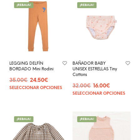
¡REBAJA!
¡REBAJA!
LEGGING DELFÍN
BAÑADOR BABY
BORDADO Mini Rodini
UNISEX ESTRELLAS Tiny
Cottons
El
El
35.00
€
24.50
€
El
El
precio
precio
32.00
€
16.00
€
SELECCIONAR OPCIONES
Este
precio
precio
original
actual
SELECCIONAR OPCIONES
Este
producto
original
actual
era:
es:
prod
tiene
era:
es:
35.00€.
24.50€.
tien
múltiples
32.00€.
16.00€.
múlt
variantes.
¡REBAJA!
¡REBAJA!
vari
Las
Las
opciones
opci
se