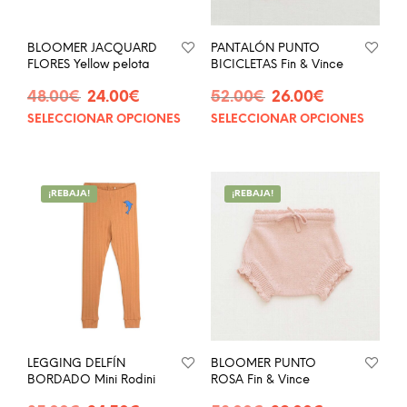
de
producto
BLOOMER JACQUARD
PANTALÓN PUNTO
FLORES Yellow pelota
BICICLETAS Fin & Vince
El
El
El
El
48.00
€
24.00
€
52.00
€
26.00
€
precio
precio
precio
precio
SELECCIONAR OPCIONES
SELECCIONAR OPCIONES
Este
Este
original
actual
original
actual
producto
prod
era:
es:
era:
es:
tiene
tien
48.00€.
24.00€.
52.00€.
26.00€.
múltiples
múlt
¡REBAJA!
¡REBAJA!
variantes.
vari
Las
Las
opciones
opci
se
se
pueden
pue
elegir
eleg
en
en
la
la
página
pág
LEGGING DELFÍN
BLOOMER PUNTO
de
de
BORDADO Mini Rodini
ROSA Fin & Vince
producto
prod