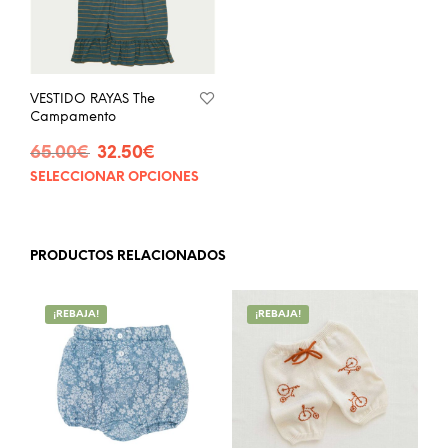
VESTIDO RAYAS The
Campamento
El
El
65.00
€
32.50
€
precio
precio
SELECCIONAR OPCIONES
Este
original
actual
producto
era:
es:
tiene
65.00€.
32.50€.
múltiples
PRODUCTOS RELACIONADOS
variantes.
Las
opciones
¡REBAJA!
¡REBAJA!
se
pueden
elegir
en
la
página