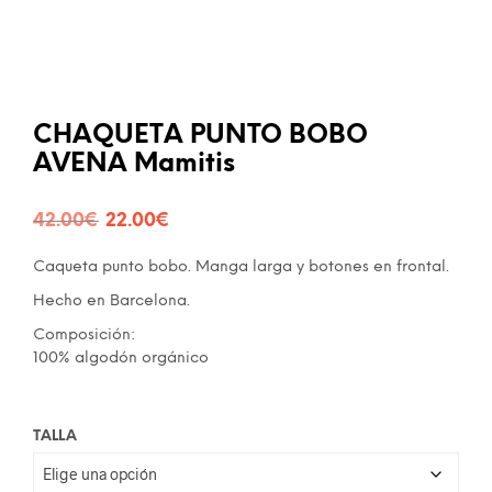
CHAQUETA PUNTO BOBO
AVENA Mamitis
El
El
42.00
€
22.00
€
precio
precio
Caqueta punto bobo. Manga larga y botones en frontal.
original
actual
Hecho en Barcelona.
era:
es:
Composición:
100% algodón orgánico
42.00€.
22.00€.
TALLA