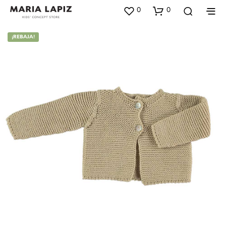
0
0
¡REBAJA!