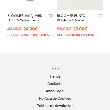
en
en
la
la
página
pág
BLOOMER JACQUARD
BLOOMER PUNTO
de
de
FLORES Yellow pelota
ROSA Fin & Vince
producto
prod
El
El
El
El
48.00
€
24.00
€
58.00
€
29.00
€
precio
precio
precio
precio
SELECCIONAR OPCIONES
SELECCIONAR OPCIONES
Este
Este
original
actual
original
actual
producto
prod
era:
es:
era:
es:
tiene
tien
48.00€.
24.00€.
58.00€.
29.00€.
múltiples
múlt
variantes.
vari
Las
Las
opciones
opci
Inicio
se
se
Tienda
pueden
pue
elegir
eleg
Contacto
en
en
Aviso Legal
la
la
página
pág
Política de Cookies
de
de
Política de devolución
producto
prod