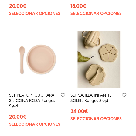
20.00
€
18.00
€
SELECCIONAR OPCIONES
SELECCIONAR OPCIONES
Este
Este
producto
prod
tiene
tien
múltiples
múlt
variantes.
vari
Las
Las
opciones
opci
se
se
pueden
pue
elegir
eleg
en
en
la
la
página
pág
SET PLATO Y CUCHARA
SET VAJILLA INFANTIL
de
de
SILICONA ROSA Konges
SOLEIL Konges Sløjd
producto
prod
Sløjd
34.00
€
20.00
€
SELECCIONAR OPCIONES
Este
SELECCIONAR OPCIONES
Este
prod
producto
tien