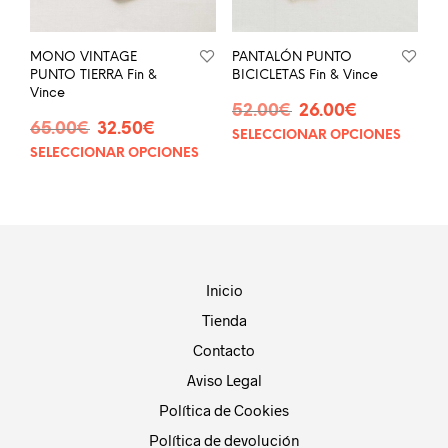
en
la
la
página
pág
de
MONO VINTAGE
PANTALÓN PUNTO
de
producto
PUNTO TIERRA Fin &
BICICLETAS Fin & Vince
prod
Vince
El
El
52.00
€
26.00
€
El
El
65.00
€
32.50
€
precio
precio
SELECCIONAR OPCIONES
Este
precio
precio
original
actual
SELECCIONAR OPCIONES
Este
prod
original
actual
era:
es:
producto
tien
era:
es:
52.00€.
26.00€.
tiene
múlt
65.00€.
32.50€.
múltiples
vari
variantes.
Las
Las
opci
opciones
se
Inicio
se
pue
Tienda
pueden
eleg
elegir
en
Contacto
en
la
Aviso Legal
la
pág
página
Política de Cookies
de
de
prod
Política de devolución