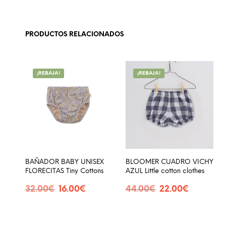
PRODUCTOS RELACIONADOS
¡REBAJA!
¡REBAJA!
BAÑADOR BABY UNISEX
BLOOMER CUADRO VICHY
FLORECITAS Tiny Cottons
AZUL Little cotton clothes
El
El
El
El
32.00
€
16.00
€
44.00
€
22.00
€
precio
precio
precio
precio
SELECCIONAR OPCIONES
SELECCIONAR OPCIONES
Este
Est
original
actual
original
actual
producto
pro
era:
es:
era:
es:
32.00€.
16.00€.
44.00€.
22.00€.