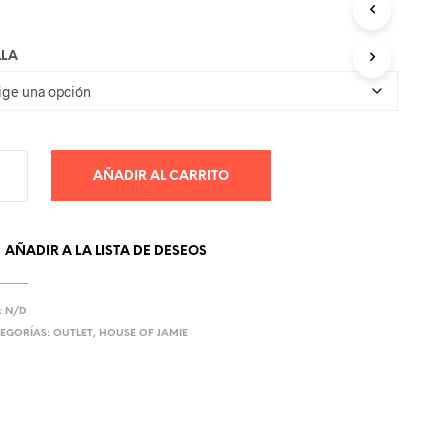
era:
es:
C
T
59.00€.
30.00€.
O
LLA
S
E
N
E
L
C
AÑADIR AL CARRITO
A
R
R
I
AÑADIR A LA LISTA DE DESEOS
T
O
.
:
N/D
EGORÍAS:
OUTLET
,
HOUSE OF JAMIE