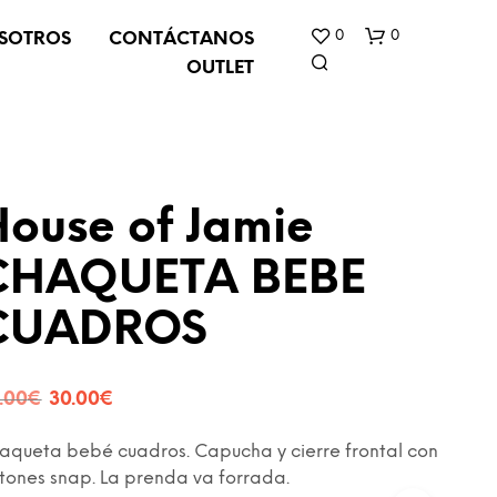
0
0
SOTROS
CONTÁCTANOS
OUTLET
ouse of Jamie
CHAQUETA BEBE
N
CUADROS
O
H
A
Y
El
El
.00
€
30.00
€
P
precio
precio
R
O
aqueta bebé cuadros. Capucha y cierre frontal con
original
actual
D
tones snap. La prenda va forrada.
U