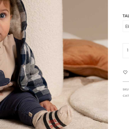
TA
SKU
CAT