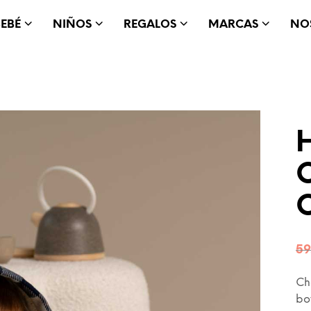
BEBÉ
NIÑOS
REGALOS
MARCAS
NO
H
59
Ch
bo