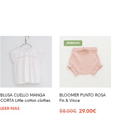
¡REBAJA!
BLUSA CUELLO MANGA
BLOOMER PUNTO ROSA
CORTA Little cotton clothes
Fin & Vince
LEER MÁS
El
El
58.00
€
29.00
€
precio
precio
SELECCIONAR OPCIONES
e
Este
original
actual
ducto
producto
era:
es:
58.00€.
29.00€.