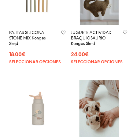
PAJITAS SILICONA
JUGUETE ACTIVIDAD
STONE MIX Konges
BRAQUIOSAURIO
Sløjd
Konges Sløjd
18.00
€
24.00
€
SELECCIONAR OPCIONES
SELECCIONAR OPCIONES
Este
Este
producto
prod
tiene
tien
múltiples
múlt
variantes.
vari
Las
Las
opciones
opci
se
se
pueden
pue
elegir
eleg
en
en
la
la