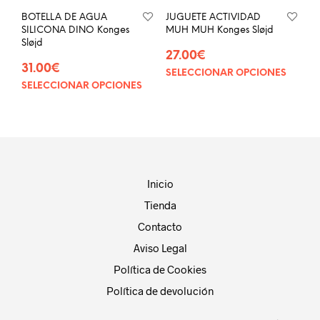
página
pág
BOTELLA DE AGUA
JUGUETE ACTIVIDAD
de
de
SILICONA DINO Konges
MUH MUH Konges Sløjd
producto
prod
Sløjd
27.00
€
31.00
€
SELECCIONAR OPCIONES
Este
SELECCIONAR OPCIONES
Este
prod
producto
tien
tiene
múlt
múltiples
vari
variantes.
Las
Las
opci
opciones
se
Inicio
se
pue
Tienda
pueden
eleg
elegir
en
Contacto
en
la
Aviso Legal
la
pág
página
Política de Cookies
de
de
prod
Política de devolución
producto