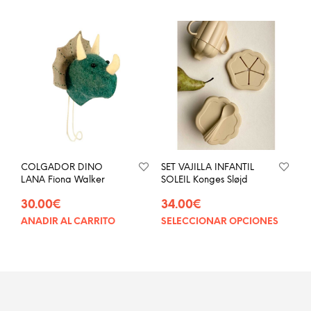
tiene
múltiples
variantes.
Las
opciones
se
pueden
elegir
en
la
página
COLGADOR DINO
SET VAJILLA INFANTIL
de
LANA Fiona Walker
SOLEIL Konges Sløjd
producto
30.00
€
34.00
€
AÑADIR AL CARRITO
SELECCIONAR OPCIONES
Este
prod
tien
múlt
vari
Las
opci