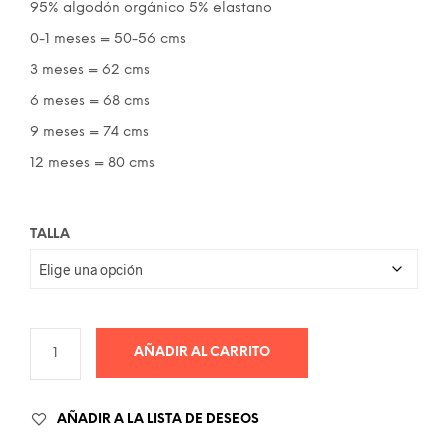
28.00€.
19.00€.
95% algodón orgánico 5% elastano
0-1 meses = 50-56 cms
3 meses = 62 cms
6 meses = 68 cms
9 meses = 74 cms
12 meses = 80 cms
TALLA
AÑADIR AL CARRITO
AÑADIR A LA LISTA DE DESEOS