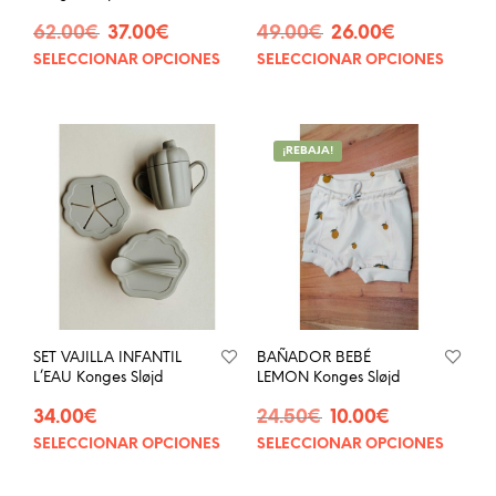
El
El
El
El
62.00
€
37.00
€
49.00
€
26.00
€
precio
precio
precio
precio
SELECCIONAR OPCIONES
SELECCIONAR OPCIONES
Este
Este
original
actual
original
actual
producto
prod
era:
es:
era:
es:
tiene
tien
62.00€.
37.00€.
49.00€.
26.00€.
múltiples
múlt
¡REBAJA!
variantes.
vari
Las
Las
opciones
opci
se
se
pueden
pue
elegir
eleg
en
en
la
la
página
pág
SET VAJILLA INFANTIL
BAÑADOR BEBÉ
de
de
L’EAU Konges Sløjd
LEMON Konges Sløjd
producto
prod
El
El
34.00
€
24.50
€
10.00
€
precio
precio
SELECCIONAR OPCIONES
SELECCIONAR OPCIONES
Este
Este
original
actual
producto
prod
era:
es:
tiene
tien