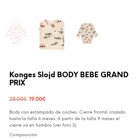
Konges Slojd BODY BEBE GRAND
PRIX
El
El
28.00
€
19.00
€
precio
precio
Body con estampado de coches. Cierre frontal cruzado
original
actual
hasta la talla 6 meses. A partir de la talla 9 meses el
cierre va en hombro (ver foto 3).
era:
es:
Composición: