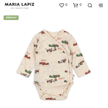
0
0
¡REBAJA!