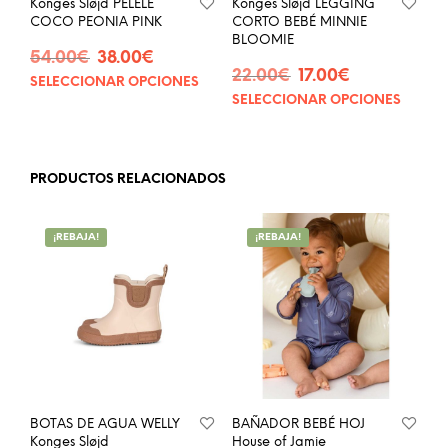
Konges Sløjd PELELE
Konges Sløjd LEGGING
COCO PEONIA PINK
CORTO BEBÉ MINNIE
BLOOMIE
El
El
54.00
€
38.00
€
El
El
precio
precio
22.00
€
17.00
€
SELECCIONAR OPCIONES
Este
precio
precio
original
actual
SELECCIONAR OPCIONES
Este
producto
original
actual
era:
es:
prod
tiene
era:
es:
54.00€.
38.00€.
tien
múltiples
22.00€.
17.00€.
múlt
variantes.
PRODUCTOS RELACIONADOS
vari
Las
Las
opciones
opci
se
¡REBAJA!
¡REBAJA!
se
pueden
pue
elegir
eleg
en
en
la
la
página
pág
de
de
producto
prod
BOTAS DE AGUA WELLY
BAÑADOR BEBÉ HOJ
Konges Sløjd
House of Jamie