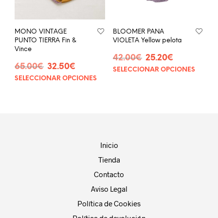
en
en
la
la
página
pág
MONO VINTAGE
BLOOMER PANA
de
de
PUNTO TIERRA Fin &
VIOLETA Yellow pelota
producto
prod
Vince
El
El
42.00
€
25.20
€
El
El
65.00
€
32.50
€
precio
precio
SELECCIONAR OPCIONES
Este
precio
precio
original
actual
SELECCIONAR OPCIONES
Este
prod
original
actual
era:
es:
producto
tien
era:
es:
42.00€.
25.20€.
tiene
múlt
65.00€.
32.50€.
múltiples
vari
variantes.
Las
Las
opci
opciones
se
Inicio
se
pue
Tienda
pueden
eleg
elegir
en
Contacto
en
la
Aviso Legal
la
pág
página
Política de Cookies
de
de
prod