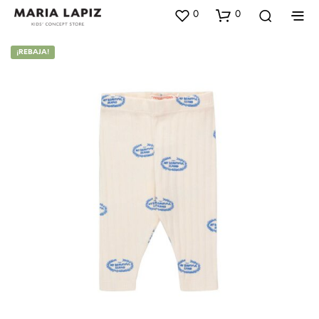
0
0
¡REBAJA!