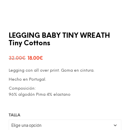
LEGGING BABY TINY WREATH
Tiny Cottons
El
El
32.00
€
18.00
€
precio
precio
Legging con all over print. Goma en cintura.
original
actual
Hecho en Portugal.
era:
es:
Composición:
96% algodón Pima 4% elastano
32.00€.
18.00€.
TALLA