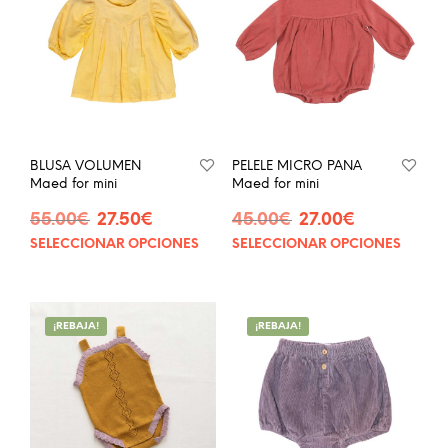
BLUSA VOLUMEN
PELELE MICRO PANA
Maed for mini
Maed for mini
El
El
El
El
55.00
€
27.50
€
45.00
€
27.00
€
precio
precio
precio
precio
SELECCIONAR OPCIONES
SELECCIONAR OPCIONES
Este
Este
original
actual
original
actual
producto
prod
era:
es:
era:
es:
tiene
tien
55.00€.
27.50€.
45.00€.
27.00€.
múltiples
múlt
¡REBAJA!
¡REBAJA!
variantes.
vari
Las
Las
opciones
opci
se
se
pueden
pue
elegir
eleg