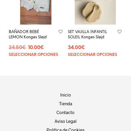
pueden
eleg
elegir
en
en
la
la
pág
página
de
BAÑADOR BEBÉ
SET VAJILLA INFANTIL
de
prod
LEMON Konges Sløjd
SOLEIL Konges Sløjd
producto
El
El
24.50
€
10.00
€
34.00
€
precio
precio
SELECCIONAR OPCIONES
SELECCIONAR OPCIONES
Este
Este
original
actual
producto
prod
era:
es:
tiene
tien
24.50€.
10.00€.
múltiples
múlt
variantes.
vari
Las
Las
opciones
opci
Inicio
se
se
Tienda
pueden
pue
elegir
eleg
Contacto
en
en
Aviso Legal
la
la
página
pág
Política de Cookies