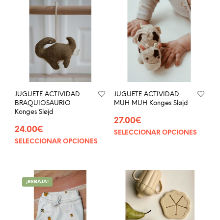
JUGUETE ACTIVIDAD
JUGUETE ACTIVIDAD
BRAQUIOSAURIO
MUH MUH Konges Sløjd
Konges Sløjd
27.00
€
24.00
€
SELECCIONAR OPCIONES
Este
SELECCIONAR OPCIONES
Este
prod
producto
tien
tiene
múlt
múltiples
vari
¡REBAJA!
variantes.
Las
Las
opci
opciones
se
se
pue