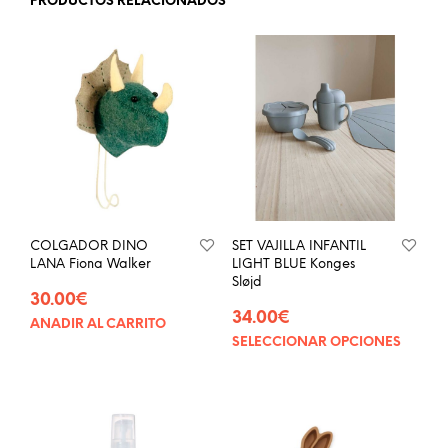
PRODUCTOS RELACIONADOS
COLGADOR DINO
SET VAJILLA INFANTIL
LANA Fiona Walker
LIGHT BLUE Konges
Sløjd
30.00
€
34.00
€
AÑADIR AL CARRITO
SELECCIONAR OPCIONES
Este
prod
tien
múlt
vari