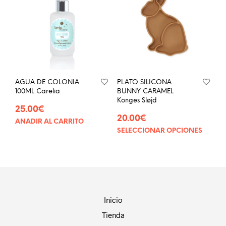
Las
opci
se
pue
eleg
en
la
pág
AGUA DE COLONIA
PLATO SILICONA
de
100ML Carelia
BUNNY CARAMEL
prod
Konges Sløjd
25.00
€
20.00
€
AÑADIR AL CARRITO
SELECCIONAR OPCIONES
Este
prod
tien
múlt
vari
Las
opci
Inicio
se
Tienda
pue