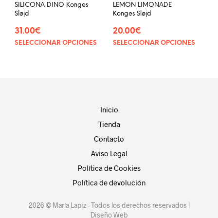
producto
SILICONA DINO Konges
LEMON LIMONADE
Sløjd
Konges Sløjd
31.00
€
20.00
€
SELECCIONAR OPCIONES
SELECCIONAR OPCIONES
Este
Este
producto
prod
tiene
tien
múltiples
múlt
variantes.
vari
Las
Las
opciones
opci
Inicio
se
se
Tienda
pueden
pue
elegir
eleg
Contacto
en
en
Aviso Legal
la
la
página
pág
Política de Cookies
de
de
Política de devolución
producto
prod
2026 © María Lapiz - Todos los derechos reservados |
Diseño Web