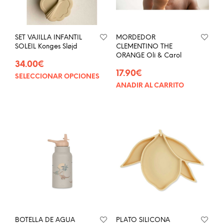
SET VAJILLA INFANTIL
MORDEDOR
SOLEIL Konges Sløjd
CLEMENTINO THE
ORANGE Oli & Carol
34.00
€
17.90
€
SELECCIONAR OPCIONES
Este
AÑADIR AL CARRITO
producto
tiene
múltiples
variantes.
Las
opciones
se
pueden
elegir
en
la
página
de
BOTELLA DE AGUA
PLATO SILICONA