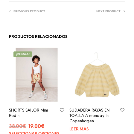
PREVIOUS PRODUCT
NEXT PRODUCT
PRODUCTOS RELACIONADOS
¡REBAJA!
SHORTS SAILOR Mini
SUDADERA RAYAS EN
Rodini
TOALLA A monday in
Copenhagen
El
El
38.00
€
19.00
€
LEER MÁS
precio
precio
SELECCIONAR OPCIONES