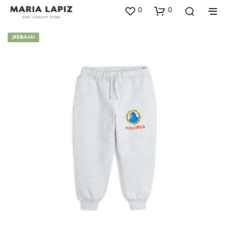
0
0
¡REBAJA!