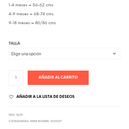
62.00€.
29.00€.
1-4 meses = 56-62 cms
4-9 meses = 68-74 cms
9-18 meses = 80/86 cms
TALLA
AÑADIR AL CARRITO
AÑADIR A LA LISTA DE DESEOS
SKU:
N/D
CATEGORÍAS:
MINI RODINI
,
OUTLET