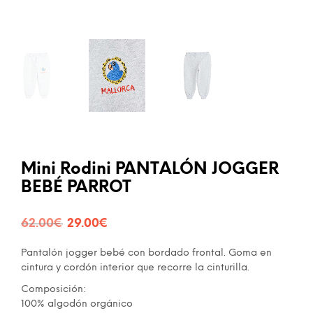
Mini Rodini PANTALÓN JOGGER
BEBÉ PARROT
El
El
62.00
€
29.00
€
precio
precio
Pantalón jogger bebé con bordado frontal. Goma en
original
actual
cintura y cordón interior que recorre la cinturilla.
era:
es:
Composición:
100% algodón orgánico