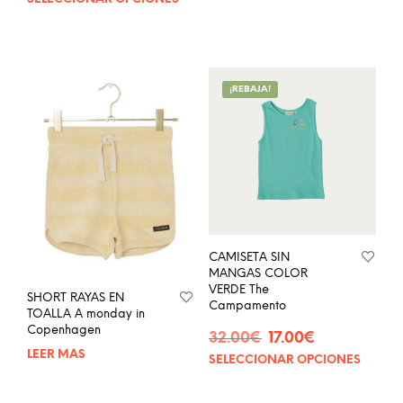
Este
original
actual
producto
era:
es:
tiene
38.00€.
19.00€.
múltiples
variantes.
¡REBAJA!
Las
opciones
se
pueden
elegir
en
la
página
de
CAMISETA SIN
producto
MANGAS COLOR
VERDE The
SHORT RAYAS EN
Campamento
TOALLA A monday in
Copenhagen
El
El
32.00
€
17.00
€
precio
precio
LEER MÁS
SELECCIONAR OPCIONES
Este
original
actual
prod
era:
es:
tien