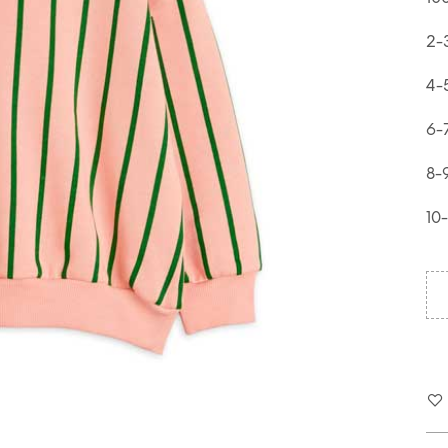
2-
4-
6-
8-
10