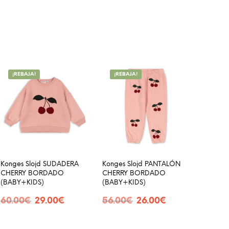
¡REBAJA!
¡REBAJA!
Konges Slojd SUDADERA
Konges Slojd PANTALÓN
CHERRY BORDADO
CHERRY BORDADO
(BABY+KIDS)
(BABY+KIDS)
El
El
El
El
60.00
€
29.00
€
56.00
€
26.00
€
e
precio
precio
precio
precio
SELECCIONAR OPCIONES
SELECCIONAR OPCIONES
Este
Este
ducto
original
actual
original
actual
producto
producto
era:
es:
era:
es: