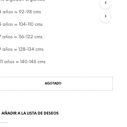
C
T
3 años = 92-98 cms
O
S
5 años = 104-110 cms
E
N
E
7 años = 116-122 cms
L
C
9 años = 128-134 cms
A
R
-11 años = 140-146 cms
R
I
T
O
AGOTADO
.
AÑADIR A LA LISTA DE DESEOS