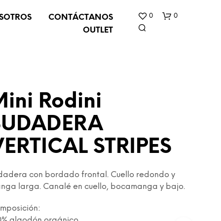
0
0
SOTROS
CONTÁCTANOS
OUTLET
ini Rodini
SUDADERA
N
VERTICAL STRIPES
O
H
A
Y
dadera con bordado frontal. Cuello redondo y
P
nga larga. Canalé en cuello, bocamanga y bajo.
R
O
mposición:
D
U
0% algodón orgánico