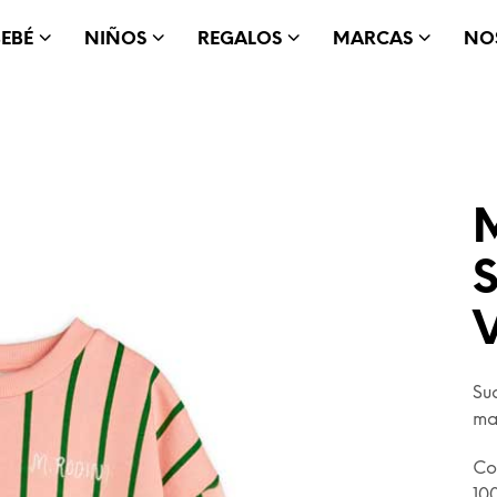
BEBÉ
NIÑOS
REGALOS
MARCAS
NO
M
Su
ma
Co
10