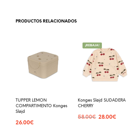
PRODUCTOS RELACIONADOS
¡REBAJA!
TUPPER LEMON
Konges Sløjd SUDADERA
COMPARTIMENTO Konges
CHERRY
Sløjd
El
El
58.00
€
28.00
€
26.00
€
precio
precio
SELECCIONAR OPCIONES
Est
original
actual
SELECCIONAR OPCIONES
Este
pro
era:
es:
producto
58.00€.
28.00€.