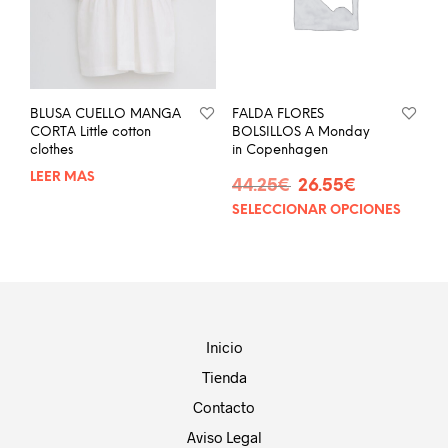
pue
elegir
eleg
en
en
la
la
página
pág
de
BLUSA CUELLO MANGA
FALDA FLORES
de
producto
CORTA Little cotton
BOLSILLOS A Monday
prod
clothes
in Copenhagen
LEER MÁS
El
El
44.25
€
26.55
€
precio
precio
SELECCIONAR OPCIONES
Este
original
actual
prod
era:
es:
tien
44.25€.
26.55€.
múlt
vari
Las
opci
Inicio
se
Tienda
pue
eleg
Contacto
en
Aviso Legal
la