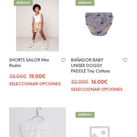
¡REBAJA!
¡REBAJA!
SHORTS SAILOR Mini
BAÑADOR BABY
Rodini
UNISEX DOGGY
PADDLE Tiny Cottons
El
El
38.00
€
19.00
€
El
El
precio
precio
32.00
€
16.00
€
SELECCIONAR OPCIONES
Este
precio
precio
original
actual
SELECCIONAR OPCIONES
Este
producto
original
actual
era:
es:
prod
tiene
era:
es:
38.00€.
19.00€.
tien
múltiples
32.00€.
16.00€.
múlt
variantes.
¡REBAJA!
vari
Las
Las
opciones
opci
se
se
pueden