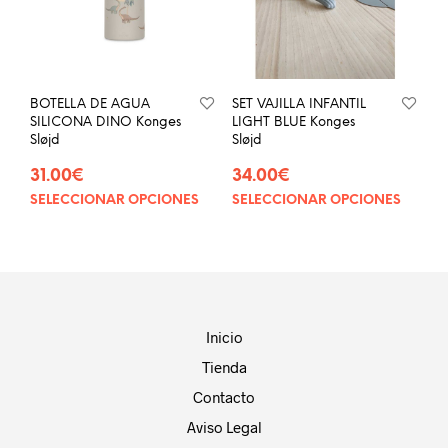
pue
elegir
eleg
en
en
la
la
página
pág
de
BOTELLA DE AGUA
SET VAJILLA INFANTIL
de
producto
SILICONA DINO Konges
LIGHT BLUE Konges
prod
Sløjd
Sløjd
31.00
€
34.00
€
SELECCIONAR OPCIONES
SELECCIONAR OPCIONES
Este
Este
producto
prod
tiene
tien
múltiples
múlt
variantes.
vari
Las
Las
opciones
opci
Inicio
se
se
Tienda
pueden
pue
elegir
eleg
Contacto
en
en
Aviso Legal
la
la