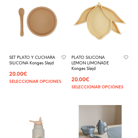
SET PLATO Y CUCHARA
PLATO SILICONA
SILICONA Konges Sløjd
LEMON LIMONADE
Konges Sløjd
20.00
€
20.00
€
SELECCIONAR OPCIONES
Este
SELECCIONAR OPCIONES
Este
producto
prod
tiene
tien
múltiples
múlt
variantes.
vari
Las
Las
opciones
opci
se
se
pueden