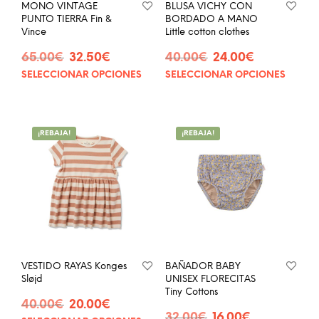
MONO VINTAGE
BLUSA VICHY CON
PUNTO TIERRA Fin &
BORDADO A MANO
Vince
Little cotton clothes
El
El
El
El
65.00
€
32.50
€
40.00
€
24.00
€
precio
precio
precio
precio
SELECCIONAR OPCIONES
SELECCIONAR OPCIONES
Este
Este
original
actual
original
actual
producto
prod
era:
es:
era:
es:
tiene
tien
65.00€.
32.50€.
40.00€.
24.00€.
múltiples
múlt
¡REBAJA!
¡REBAJA!
variantes.
vari
Las
Las
opciones
opci
se
se
pueden
pue
elegir
eleg
en
en
la
la
página
pág
VESTIDO RAYAS Konges
BAÑADOR BABY
de
de
Sløjd
UNISEX FLORECITAS
producto
prod
Tiny Cottons
El
El
40.00
€
20.00
€
El
El
precio
precio
32.00
€
16.00
€