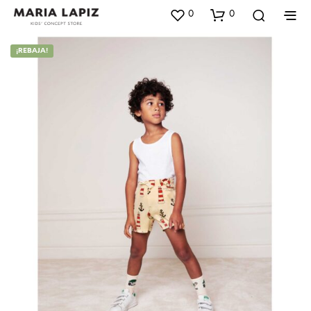
0
0
¡REBAJA!