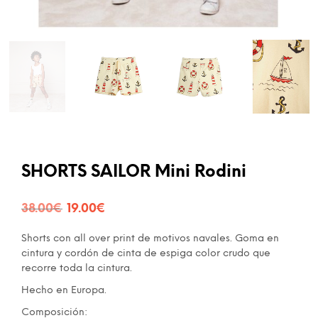
SHORTS SAILOR Mini Rodini
El
El
38.00
€
19.00
€
precio
precio
Shorts con all over print de motivos navales. Goma en
original
actual
cintura y cordón de cinta de espiga color crudo que
recorre toda la cintura.
era:
es:
Hecho en Europa.
38.00€.
19.00€.
Composición: