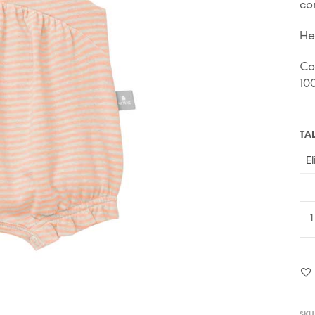
co
He
Co
10
TA
SKU