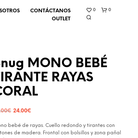
0
0
SOTROS
CONTÁCTANOS
OUTLET
Snug MONO BEBÉ
TIRANTE RAYAS
N
CORAL
O
H
A
Y
El
El
.00
€
24.00
€
P
precio
precio
R
O
no bebé de rayas. Cuello redondo y tirantes con
original
actual
D
tones de madera. Frontal con bolsillos y zona pañal
U