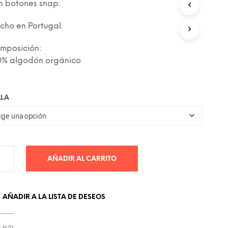
era:
es:
n botones snap.
C
T
39.00€.
24.00€.
cho en Portugal.
O
S
E
mposición:
N
0% algodón orgánico
E
L
C
A
LLA
R
R
I
T
O
.
AÑADIR AL CARRITO
AÑADIR A LA LISTA DE DESEOS
:
N/D