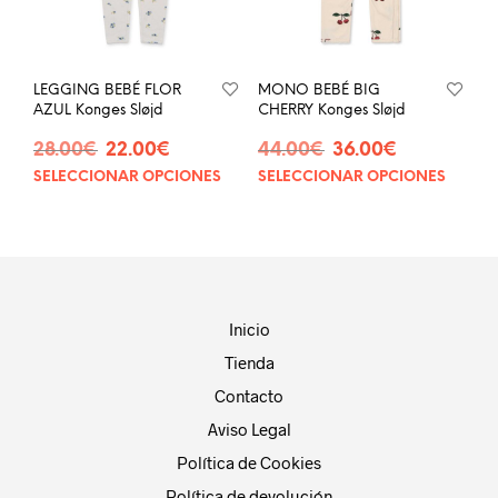
elegir
eleg
en
en
la
la
página
pág
LEGGING BEBÉ FLOR
MONO BEBÉ BIG
de
de
AZUL Konges Sløjd
CHERRY Konges Sløjd
producto
prod
El
El
El
El
28.00
€
22.00
€
44.00
€
36.00
€
precio
precio
precio
precio
SELECCIONAR OPCIONES
SELECCIONAR OPCIONES
Este
Este
original
actual
original
actual
producto
prod
era:
es:
era:
es:
tiene
tien
28.00€.
22.00€.
44.00€.
36.00€.
múltiples
múlt
variantes.
vari
Las
Las
opciones
opci
Inicio
se
se
Tienda
pueden
pue
elegir
eleg
Contacto
en
en
Aviso Legal
la
la
página
pág
Política de Cookies
de
de
Política de devolución