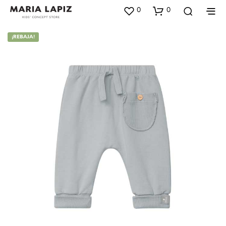
0
0
¡REBAJA!