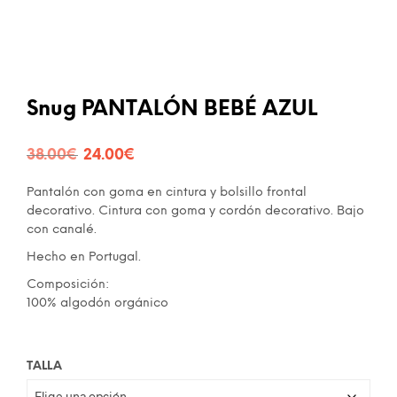
Snug PANTALÓN BEBÉ AZUL
El
El
38.00
€
24.00
€
precio
precio
Pantalón con goma en cintura y bolsillo frontal
original
actual
decorativo. Cintura con goma y cordón decorativo. Bajo
con canalé.
era:
es:
Hecho en Portugal.
38.00€.
24.00€.
Composición:
100% algodón orgánico
TALLA