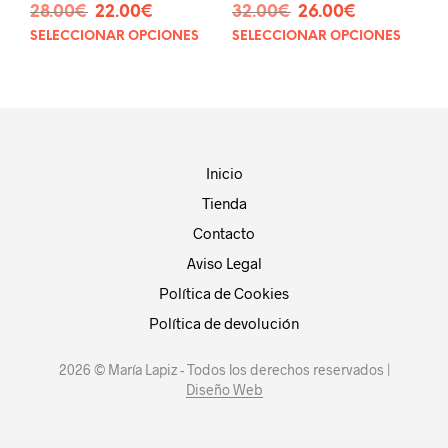
El
El
El
El
28.00
€
22.00
€
32.00
€
26.00
€
precio
precio
precio
precio
SELECCIONAR OPCIONES
SELECCIONAR OPCIONES
Este
Este
original
actual
original
actual
producto
prod
era:
es:
era:
es:
tiene
tien
28.00€.
22.00€.
32.00€.
26.00€.
múltiples
múlt
variantes.
vari
Las
Las
opciones
opci
Inicio
se
se
Tienda
pueden
pue
elegir
eleg
Contacto
en
en
Aviso Legal
la
la
página
pág
Política de Cookies
de
de
Política de devolución
producto
prod
2026 © María Lapiz - Todos los derechos reservados |
Diseño Web