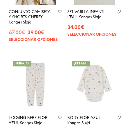
CONJUNTO CAMISETA
SET VAJILLA INFANTIL
Y SHORTS CHERRY
L’EAU Konges Sløjd
Konges Sløjd
34.00
€
El
El
67.00
€
39.00
€
SELECCIONAR OPCIONES
Este
precio
precio
SELECCIONAR OPCIONES
Este
prod
original
actual
producto
tien
era:
es:
tiene
múlt
67.00€.
39.00€.
múltiples
vari
¡REBAJA!
¡REBAJA!
variantes.
Las
Las
opci
opciones
se
se
pue
pueden
eleg
elegir
en
en
la
la
pág
página
de
LEGGING BEBÉ FLOR
BODY FLOR AZUL
de
prod
AZUL Konges Sløjd
Konges Sløjd
producto