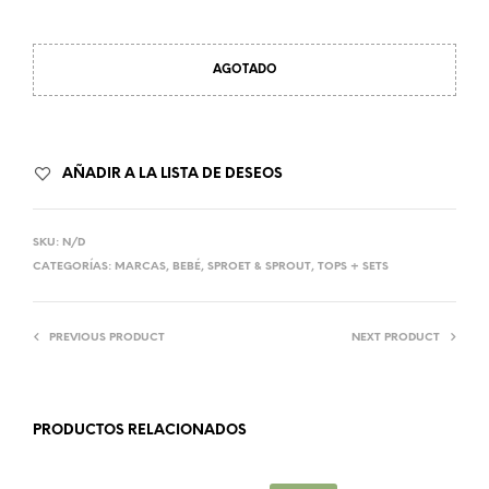
AGOTADO
AÑADIR A LA LISTA DE DESEOS
SKU:
N/D
CATEGORÍAS:
MARCAS
,
BEBÉ
,
SPROET & SPROUT
,
TOPS + SETS
PREVIOUS PRODUCT
NEXT PRODUCT
PRODUCTOS RELACIONADOS