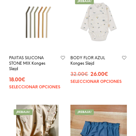
¡REBAJA!
PAJITAS SILICONA
BODY FLOR AZUL
STONE MIX Konges
Konges Sløjd
Sløjd
El
El
32.00
€
26.00
€
18.00
€
precio
precio
SELECCIONAR OPCIONES
Este
original
actual
SELECCIONAR OPCIONES
Este
prod
era:
es:
producto
tien
32.00€.
26.00€.
tiene
múlt
múltiples
vari
¡REBAJA!
¡REBAJA!
variantes.
Las
Las
opci
opciones
se
se
pue