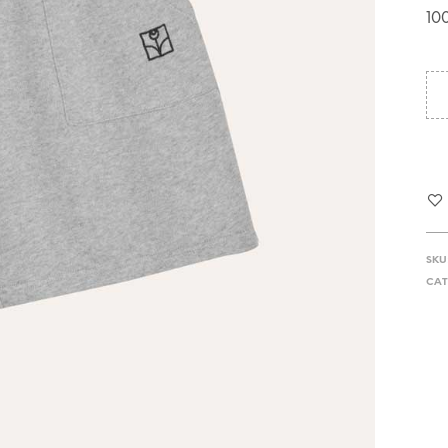
10
SKU
CAT