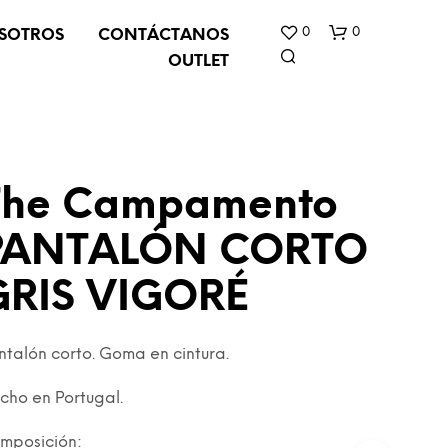
0
0
SOTROS
CONTÁCTANOS
OUTLET
The Campamento
PANTALÓN CORTO
N
GRIS VIGORÉ
O
H
A
Y
ntalón corto. Goma en cintura.
P
R
cho en Portugal.
O
D
mposición:
U