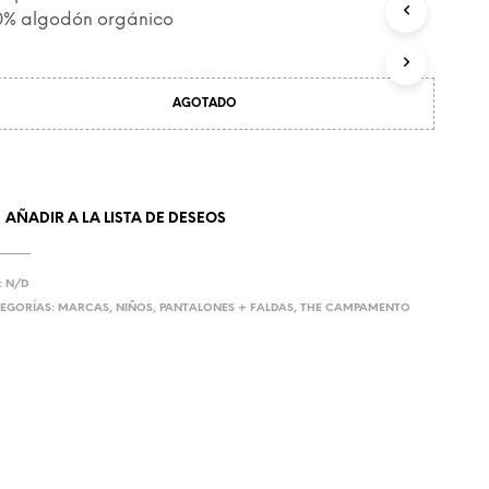
C
0% algodón orgánico
T
O
S
E
AGOTADO
N
E
L
C
A
AÑADIR A LA LISTA DE DESEOS
R
R
I
T
:
N/D
O
EGORÍAS:
MARCAS
,
NIÑOS
,
PANTALONES + FALDAS
,
THE CAMPAMENTO
.