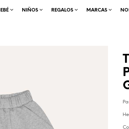
BEBÉ
NIÑOS
REGALOS
MARCAS
NO
Pa
He
Co