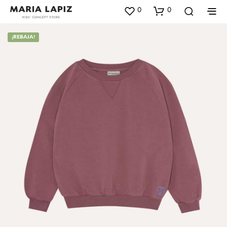
0
0
¡REBAJA!