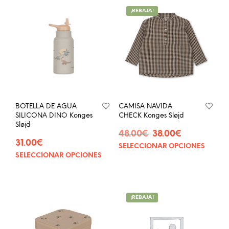
¡REBAJA!
BOTELLA DE AGUA
CAMISA NAVIDA
SILICONA DINO Konges
CHECK Konges Sløjd
Sløjd
El
El
48.00
€
38.00
€
31.00
€
precio
precio
SELECCIONAR OPCIONES
Este
original
actual
SELECCIONAR OPCIONES
Este
prod
era:
es:
producto
tien
48.00€.
38.00€.
tiene
múlt
múltiples
vari
¡REBAJA!
variantes.
Las
Las
opci
opciones
se