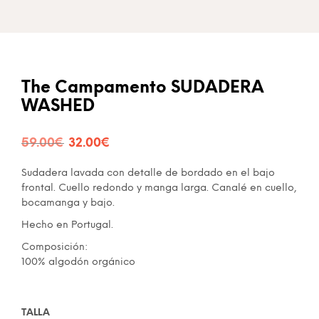
The Campamento SUDADERA
WASHED
El
El
59.00
€
32.00
€
precio
precio
Sudadera lavada con detalle de bordado en el bajo
original
actual
frontal. Cuello redondo y manga larga. Canalé en cuello,
bocamanga y bajo.
era:
es:
Hecho en Portugal.
59.00€.
32.00€.
Composición:
100% algodón orgánico
TALLA