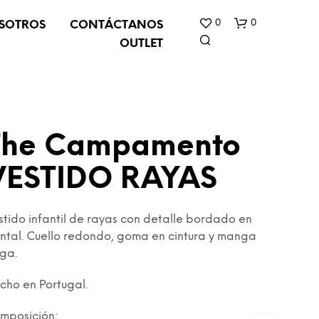
0
0
SOTROS
CONTÁCTANOS
OUTLET
The Campamento
VESTIDO RAYAS
N
O
stido infantil de rayas con detalle bordado en
H
A
ontal. Cuello redondo, goma en cintura y manga
Y
rga.
P
R
cho en Portugal.
O
D
mposición:
U