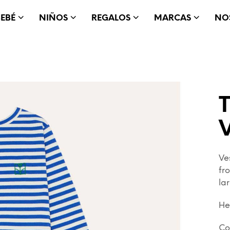
BEBÉ
NIÑOS
REGALOS
MARCAS
NO
Ve
fr
la
He
Co