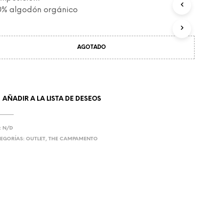
C
0% algodón orgánico
T
O
S
E
AGOTADO
N
E
L
C
A
AÑADIR A LA LISTA DE DESEOS
R
R
I
T
:
N/D
O
EGORÍAS:
OUTLET
,
THE CAMPAMENTO
.