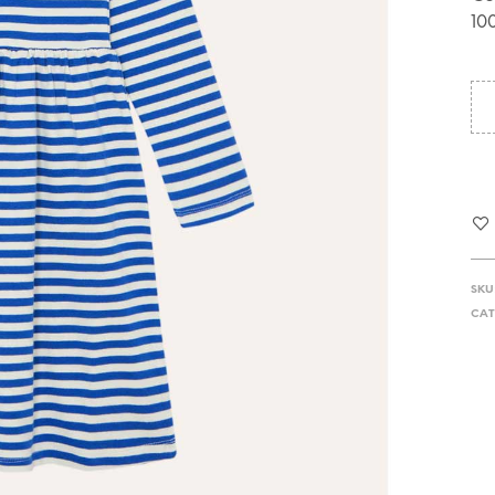
10
SKU
CAT