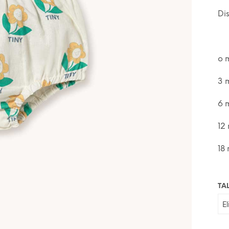
Di
o 
3 
6 
12
18
TA