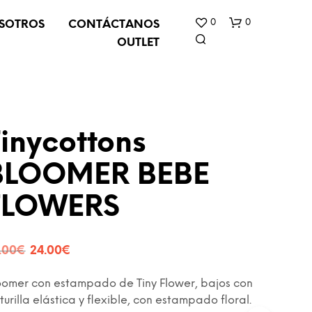
0
0
SOTROS
CONTÁCTANOS
OUTLET
inycottons
BLOOMER BEBE
N
FLOWERS
O
H
A
Y
El
El
.00
€
24.00
€
P
precio
precio
R
O
oomer con estampado de Tiny Flower, bajos con
original
actual
D
turilla elástica y flexible, con estampado floral.
U