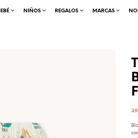
BEBÉ
NIÑOS
REGALOS
MARCAS
NO
T
39
Bl
cin