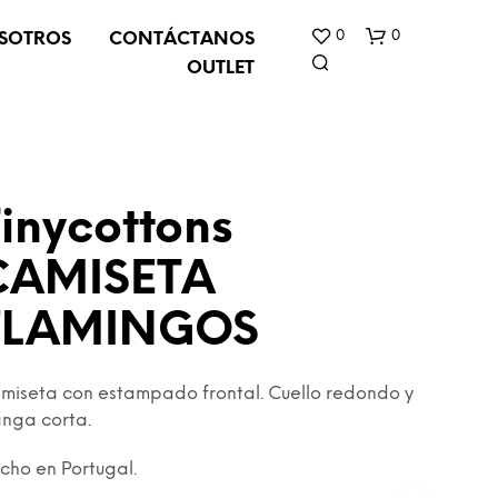
0
0
SOTROS
CONTÁCTANOS
OUTLET
inycottons
CAMISETA
N
FLAMINGOS
O
H
A
Y
miseta con estampado frontal. Cuello redondo y
P
nga corta.
R
O
cho en Portugal.
D
U