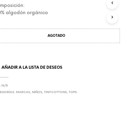
C
mposición:
T
0% algodón orgánico
O
S
E
N
AGOTADO
E
L
C
A
R
R
AÑADIR A LA LISTA DE DESEOS
I
T
O
:
N/D
.
EGORÍAS:
MARCAS
,
NIÑOS
,
TINYCOTTONS
,
TOPS