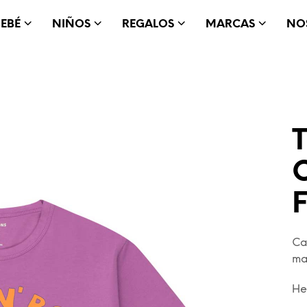
BEBÉ
NIÑOS
REGALOS
MARCAS
NO
T
Ca
ma
He