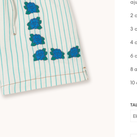
aj
2 
3 
4 
6 
8 
10
TA