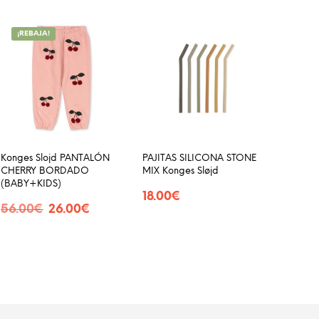
¡REBAJA!
Konges Slojd PANTALÓN
PAJITAS SILICONA STONE
CHERRY BORDADO
MIX Konges Sløjd
(BABY+KIDS)
18.00
€
El
El
56.00
€
26.00
€
SELECCIONAR OPCIONES
e
Este
precio
precio
SELECCIONAR OPCIONES
Este
ducto
producto
original
actual
producto
era:
es:
ne
tiene
56.00€.
26.00€.
tiene
iples
múltiples
múltiples
antes.
variantes.
variantes.
Las
Las
iones
opciones