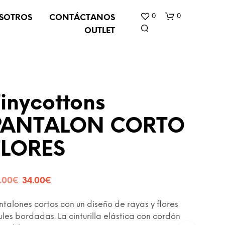
0
0
SOTROS
CONTÁCTANOS
OUTLET
inycottons
PANTALON CORTO
N
FLORES
O
H
A
Y
El
El
.00
€
34.00
€
P
precio
precio
R
O
ntalones cortos con un diseño de rayas y flores
original
actual
D
ules bordadas. La cinturilla elástica con cordón
U