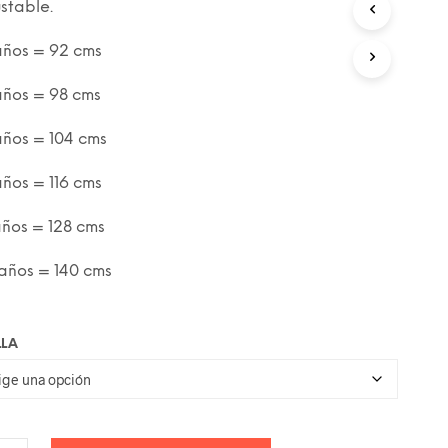
era:
es:
ustable.
C
T
59.00€.
34.00€.
años = 92 cms
O
S
E
años = 98 cms
N
E
años = 104 cms
L
C
años = 116 cms
A
R
R
años = 128 cms
I
T
 años = 140 cms
O
.
LLA