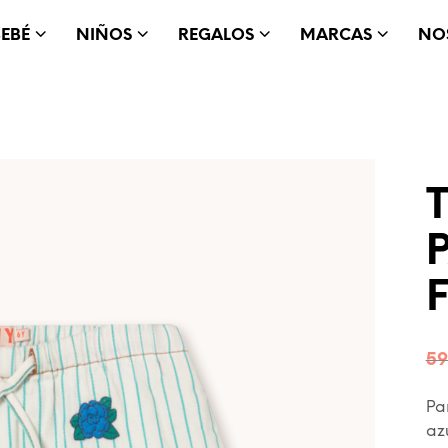
BEBÉ
NIÑOS
REGALOS
MARCAS
NO
T
59
Pa
az