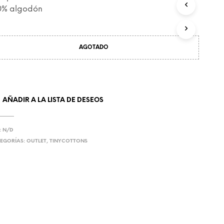
C
0% algodón
T
O
S
E
AGOTADO
N
E
L
C
A
AÑADIR A LA LISTA DE DESEOS
R
R
I
T
:
N/D
O
EGORÍAS:
OUTLET
,
TINYCOTTONS
.