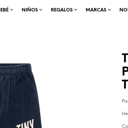
BEBÉ
NIÑOS
REGALOS
MARCAS
NO
T
Pa
He
Co