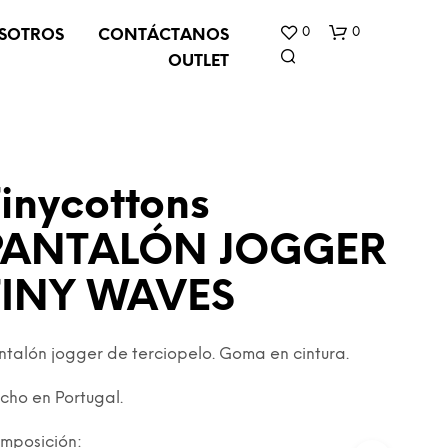
0
0
SOTROS
CONTÁCTANOS
OUTLET
inycottons
PANTALÓN JOGGER
N
TINY WAVES
O
H
A
Y
ntalón jogger de terciopelo. Goma en cintura.
P
R
cho en Portugal.
O
D
mposición:
U