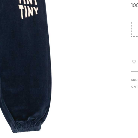
10
SKU
CAT