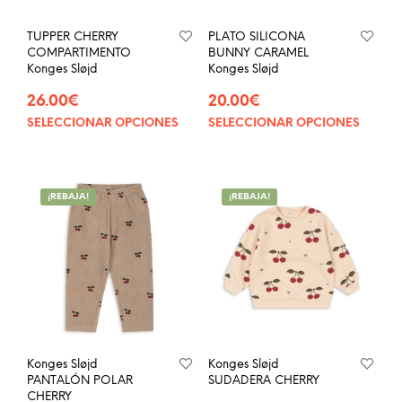
TUPPER CHERRY
PLATO SILICONA
COMPARTIMENTO
BUNNY CARAMEL
Konges Sløjd
Konges Sløjd
26.00
€
20.00
€
SELECCIONAR OPCIONES
SELECCIONAR OPCIONES
Este
Este
producto
prod
tiene
tien
múltiples
múlt
¡REBAJA!
¡REBAJA!
variantes.
vari
Las
Las
opciones
opci
se
se
pueden
pue
elegir
eleg
en
en
la
la
página
pág
Konges Sløjd
Konges Sløjd
de
de
PANTALÓN POLAR
SUDADERA CHERRY
producto
prod
CHERRY