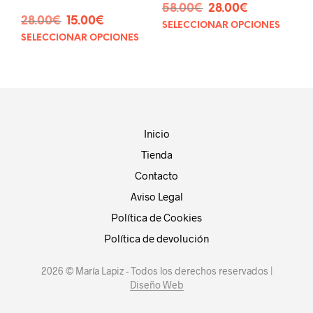
El
El
58.00
€
28.00
€
El
El
28.00
€
15.00
€
precio
precio
SELECCIONAR OPCIONES
Este
precio
precio
original
actual
SELECCIONAR OPCIONES
Este
prod
original
actual
era:
es:
producto
tien
era:
es:
58.00€.
28.00€.
tiene
múlt
28.00€.
15.00€.
múltiples
vari
variantes.
Las
Las
opci
opciones
se
Inicio
se
pue
Tienda
pueden
eleg
elegir
en
Contacto
en
la
Aviso Legal
la
pág
página
Política de Cookies
de
de
prod
Política de devolución
producto
2026 © María Lapiz - Todos los derechos reservados |
Diseño Web