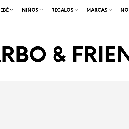
BEBÉ
NIÑOS
REGALOS
MARCAS
NO
RBO & FRIE