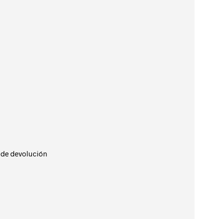
C
T
O
S
n tu selección.
E
N
E
L
C
A
R
R
I
T
O
.
a de devolución