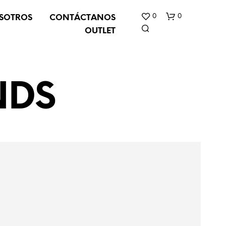
0
0
SOTROS
CONTÁCTANOS
OUTLET
NDS
N
O
H
A
Y
P
R
O
D
U