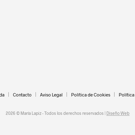
 encontrado productos que coincidan co
da
Contacto
Aviso Legal
Política de Cookies
Polític
2026 © María Lapiz - Todos los derechos reservados |
Diseño Web