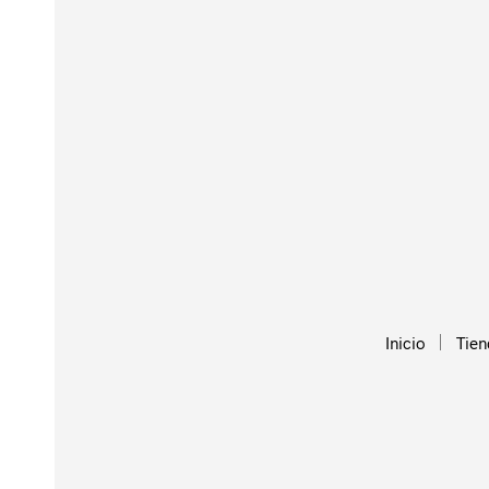
No se han
Inicio
Tien