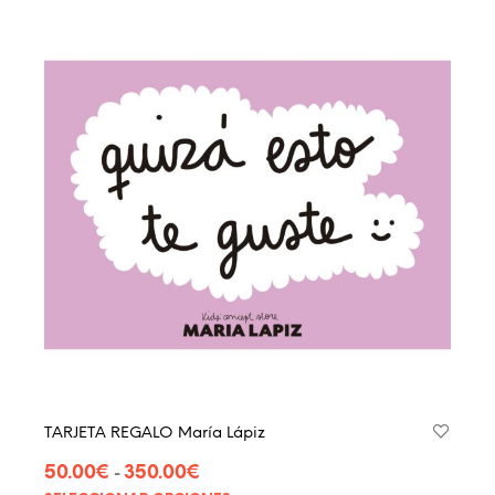
TARJETA REGALO María Lápiz
Rango
50.00
€
350.00
€
-
de