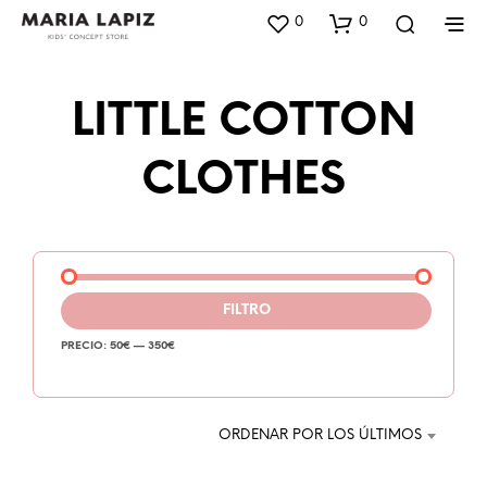
0
0
LITTLE COTTON
CLOTHES
FILTRO
PRECIO:
50€
—
350€
ORDENAR POR LOS ÚLTIMOS