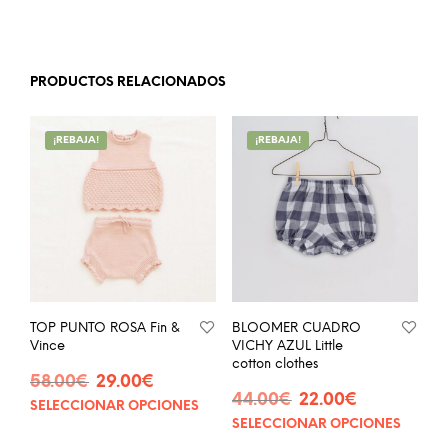
PRODUCTOS RELACIONADOS
¡REBAJA!
¡REBAJA!
TOP PUNTO ROSA Fin &
BLOOMER CUADRO
Vince
VICHY AZUL Little
cotton clothes
El
El
58.00
€
29.00
€
El
El
precio
precio
44.00
€
22.00
€
SELECCIONAR OPCIONES
Este
precio
precio
original
actual
SELECCIONAR OPCIONES
Este
producto
original
actual
era:
es:
prod