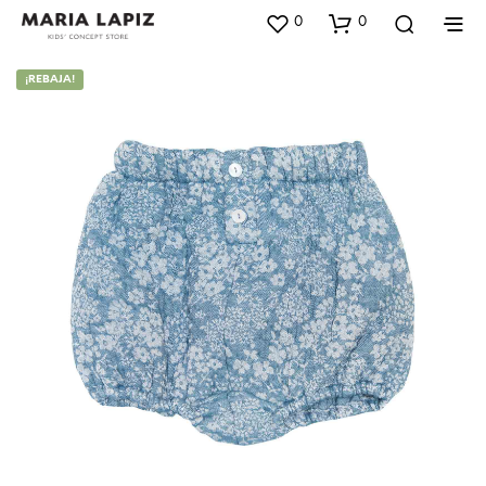
0
0
¡REBAJA!