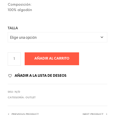
48.00€.
24.00€.
Composición:
100% algodón
TALLA
AÑADIR AL CARRITO
AÑADIR A LA LISTA DE DESEOS
SKU:
N/D
CATEGORÍA:
OUTLET
PREVIOUS PRODUCT
NEXT PRODUCT