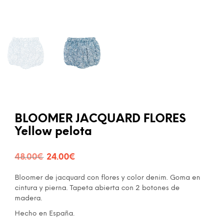
BLOOMER JACQUARD FLORES
Yellow pelota
El
El
48.00
€
24.00
€
precio
precio
Bloomer de jacquard con flores y color denim. Goma en
original
actual
cintura y pierna. Tapeta abierta con 2 botones de
madera.
era:
es:
Hecho en España.