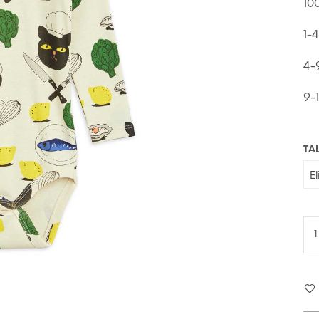
10
1-
4-
9-
TA