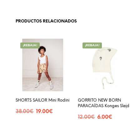
PRODUCTOS RELACIONADOS
¡REBAJA!
¡REBAJA!
SHORTS SAILOR Mini Rodini
GORRITO NEW BORN
PARACAÍDAS Konges Sløjd
El
El
38.00
€
19.00
€
El
El
precio
precio
12.00
€
6.00
€
SELECCIONAR OPCIONES
Este
precio
precio
original
actual
SELECCIONAR OPCIONES
Est
producto
original
actual
era:
es:
pro
era:
es:
38.00€.
19.00€.
tiene
12.00€.
6.00€.