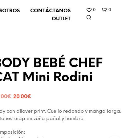
0
0
SOTROS
CONTÁCTANOS
OUTLET
BODY BEBÉ CHEF
AT Mini Rodini
N
O
El
El
H
.00
€
20.00
€
A
precio
precio
Y
dy con allover print. Cuello redondo y manga larga.
P
original
actual
tones snap en zoña pañal y hombro.
R
O
era:
es:
D
mposición:
32.00€.
20.00€.
U