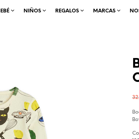
BEBÉ
NIÑOS
REGALOS
MARCAS
NO
C
32
Bo
Bo
Co