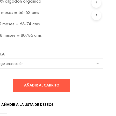
0% algodón orgánico
C
T
4 meses = 56-62 cms
O
S
E
9 meses = 68-74 cms
N
E
18 meses = 80/86 cms
L
C
A
R
LLA
R
I
T
O
.
AÑADIR AL CARRITO
AÑADIR A LA LISTA DE DESEOS