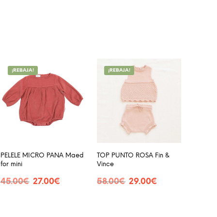
¡REBAJA!
¡REBAJA!
PELELE MICRO PANA Maed
TOP PUNTO ROSA Fin &
for mini
Vince
El
El
El
El
45.00
€
27.00
€
58.00
€
29.00
€
precio
precio
precio
precio
SELECCIONAR OPCIONES
SELECCIONAR OPCIONES
e
Este
Este
original
actual
original
actual
ducto
producto
producto
era:
es:
era:
es:
45.00€.
27.00€.
58.00€.
29.00€.