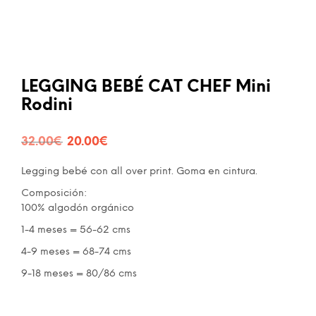
LEGGING BEBÉ CAT CHEF Mini
Rodini
El
El
32.00
€
20.00
€
precio
precio
Legging bebé con all over print. Goma en cintura.
original
actual
Composición:
era:
es:
100% algodón orgánico
1-4 meses = 56-62 cms
32.00€.
20.00€.
4-9 meses = 68-74 cms
9-18 meses = 80/86 cms