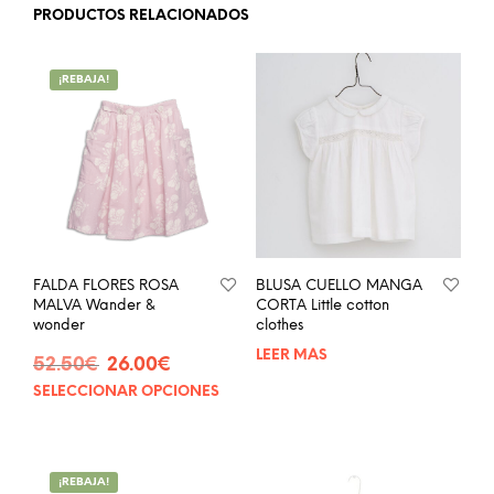
PRODUCTOS RELACIONADOS
¡REBAJA!
FALDA FLORES ROSA
BLUSA CUELLO MANGA
MALVA Wander &
CORTA Little cotton
wonder
clothes
LEER MÁS
El
El
52.50
€
26.00
€
precio
precio
SELECCIONAR OPCIONES
Este
original
actual
producto
era:
es:
tiene
52.50€.
26.00€.
múltiples
¡REBAJA!
variantes.