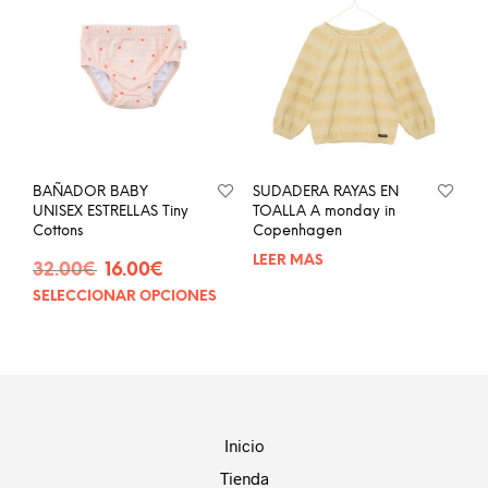
Las
opciones
se
pueden
elegir
en
la
página
BAÑADOR BABY
SUDADERA RAYAS EN
de
UNISEX ESTRELLAS Tiny
TOALLA A monday in
producto
Cottons
Copenhagen
LEER MÁS
El
El
32.00
€
16.00
€
precio
precio
SELECCIONAR OPCIONES
Este
original
actual
producto
era:
es:
tiene
32.00€.
16.00€.
múltiples
variantes.
Las
opciones
Inicio
se
Tienda
pueden