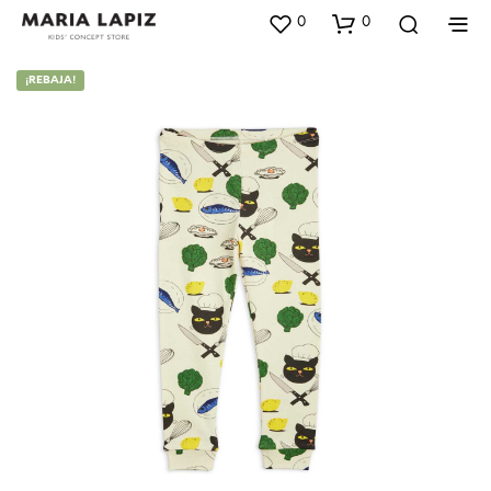
0
0
¡REBAJA!