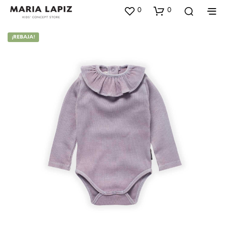
0
0
¡REBAJA!