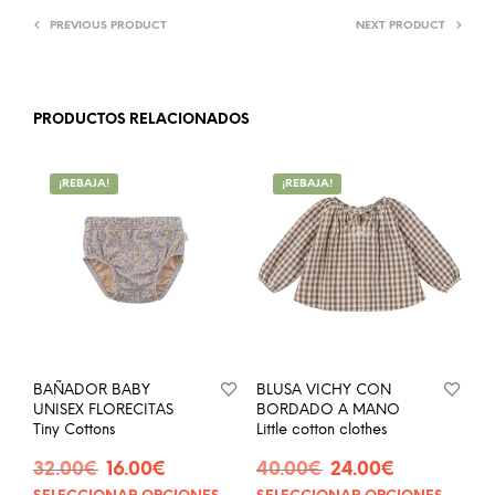
PREVIOUS PRODUCT
NEXT PRODUCT
PRODUCTOS RELACIONADOS
¡REBAJA!
¡REBAJA!
BAÑADOR BABY
BLUSA VICHY CON
UNISEX FLORECITAS
BORDADO A MANO
Tiny Cottons
Little cotton clothes
El
El
El
El
32.00
€
16.00
€
40.00
€
24.00
€
precio
precio
precio
precio