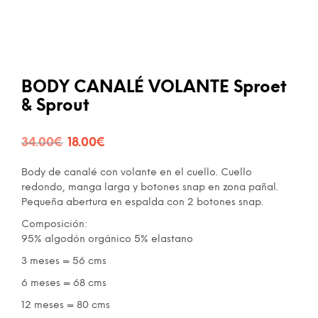
BODY CANALÉ VOLANTE Sproet
& Sprout
El
El
34.00
€
18.00
€
precio
precio
Body de canalé con volante en el cuello. Cuello
original
actual
redondo, manga larga y botones snap en zona pañal.
Pequeña abertura en espalda con 2 botones snap.
era:
es:
Composición:
34.00€.
18.00€.
95% algodón orgánico 5% elastano
3 meses = 56 cms
6 meses = 68 cms
12 meses = 80 cms