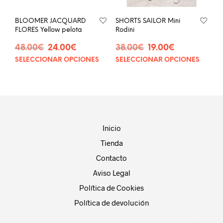
la
pág
página
de
BLOOMER JACQUARD
SHORTS SAILOR Mini
de
prod
FLORES Yellow pelota
Rodini
producto
El
El
El
El
48.00
€
24.00
€
38.00
€
19.00
€
precio
precio
precio
precio
SELECCIONAR OPCIONES
SELECCIONAR OPCIONES
Este
Este
original
actual
original
actual
producto
prod
era:
es:
era:
es:
tiene
tien
48.00€.
24.00€.
38.00€.
19.00€.
múltiples
múlt
variantes.
vari
Las
Las
opciones
opci
Inicio
se
se
Tienda
pueden
pue
elegir
eleg
Contacto
en
en
Aviso Legal
la
la
página
pág
Política de Cookies
de
de
Política de devolución
producto
prod