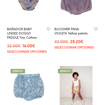
BAÑADOR BABY
BLOOMER PANA
UNISEX DOGGY
VIOLETA Yellow pelota
PADDLE Tiny Cottons
El
El
42.00
€
25.20
€
El
El
32.00
€
16.00
€
precio
precio
SELECCIONAR OPCIONES
Este
precio
precio
original
actual
SELECCIONAR OPCIONES
Este
prod
original
actual
era:
es:
producto
tien
era:
es:
42.00€.
25.20€.
tiene
múlt
32.00€.
16.00€.
múltiples
vari
¡REBAJA!
¡REBAJA!
variantes.
Las
Las
opci
opciones
se
se
pue
pueden
eleg
elegir
en
en
la