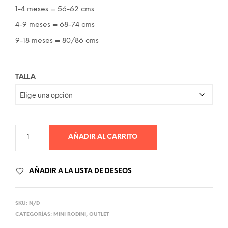
22.00€.
12.00€.
1-4 meses = 56-62 cms
4-9 meses = 68-74 cms
9-18 meses = 80/86 cms
TALLA
AÑADIR AL CARRITO
AÑADIR A LA LISTA DE DESEOS
SKU:
N/D
CATEGORÍAS:
MINI RODINI
,
OUTLET