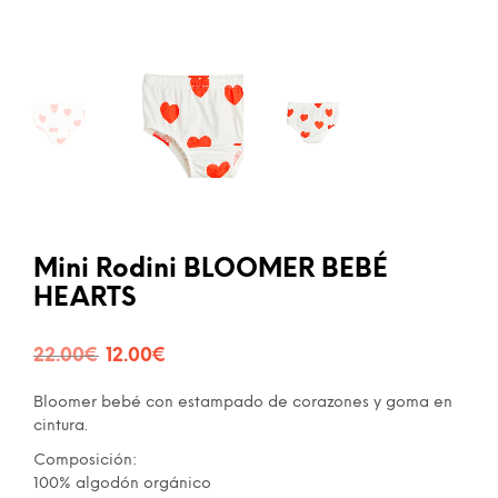
Mini Rodini BLOOMER BEBÉ
HEARTS
El
El
22.00
€
12.00
€
precio
precio
Bloomer bebé con estampado de corazones y goma en
original
actual
cintura.
era:
es:
Composición:
100% algodón orgánico