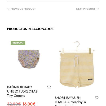
PREVIOUS PRODUCT
NEXT PRODUCT
PRODUCTOS RELACIONADOS
¡REBAJA!
BAÑADOR BABY
UNISEX FLORECITAS
Tiny Cottons
SHORT RAYAS EN
TOALLA A monday in
El
El
32.00
€
16.00
€