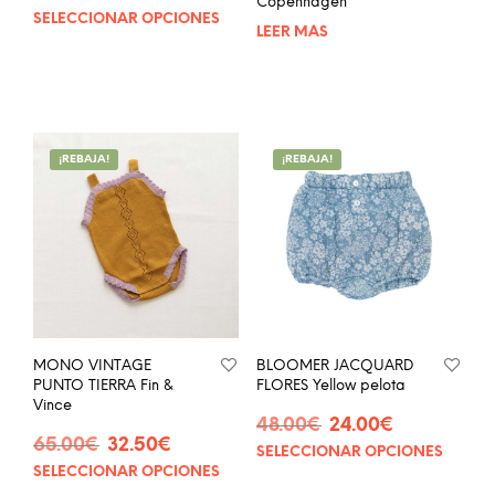
Copenhagen
precio
precio
SELECCIONAR OPCIONES
Este
original
actual
LEER MÁS
producto
era:
es:
tiene
32.00€.
16.00€.
múltiples
variantes.
Las
opciones
¡REBAJA!
¡REBAJA!
se
pueden
elegir
en
la
página
de
producto
MONO VINTAGE
BLOOMER JACQUARD
PUNTO TIERRA Fin &
FLORES Yellow pelota
Vince
El
El
48.00
€
24.00
€
El
El
65.00
€
32.50
€
precio
precio
SELECCIONAR OPCIONES
Este
precio
precio
original
actual
SELECCIONAR OPCIONES
Este
prod
original
actual
era:
es: