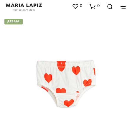
0
0
¡REBAJA!