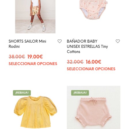
SHORTS SAILOR Mini
BAÑADOR BABY
Rodini
UNISEX ESTRELLAS Tiny
Cottons
El
El
38.00
€
19.00
€
El
El
precio
precio
32.00
€
16.00
€
SELECCIONAR OPCIONES
Este
precio
precio
original
actual
SELECCIONAR OPCIONES
Este
producto
original
actual
era:
es:
prod
tiene
era:
es:
38.00€.
19.00€.
tien
múltiples
32.00€.
16.00€.
múlt
variantes.
¡REBAJA!
¡REBAJA!
vari
Las
Las
opciones
opci
se
se
pueden
pue
elegir
eleg
en