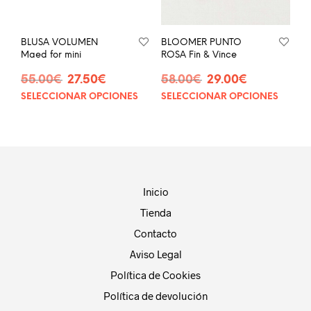
en
la
la
página
pág
de
BLUSA VOLUMEN
BLOOMER PUNTO
de
producto
Maed for mini
ROSA Fin & Vince
prod
El
El
El
El
55.00
€
27.50
€
58.00
€
29.00
€
precio
precio
precio
precio
SELECCIONAR OPCIONES
SELECCIONAR OPCIONES
Este
Este
original
actual
original
actual
producto
prod
era:
es:
era:
es:
tiene
tien
55.00€.
27.50€.
58.00€.
29.00€.
múltiples
múlt
variantes.
vari
Las
Las
opciones
opci
Inicio
se
se
Tienda
pueden
pue
elegir
eleg
Contacto
en
en
Aviso Legal
la
la
página
pág
Política de Cookies
de
de
Política de devolución
producto
prod