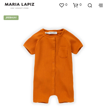
0
0
¡REBAJA!