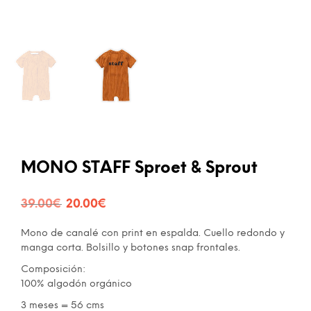
MONO STAFF Sproet & Sprout
El
El
39.00
€
20.00
€
precio
precio
Mono de canalé con print en espalda. Cuello redondo y
original
actual
manga corta. Bolsillo y botones snap frontales.
era:
es:
Composición:
100% algodón orgánico
39.00€.
20.00€.
3 meses = 56 cms